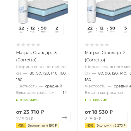
22
12
50
33
2
22
12
50
33
5
дн
час
мин
сек
шт
дн
час
мин
сек
шт
Матрас Стандарт-3
Матрас Стандарт-2
(Corretto)
(Corretto)
Ширина спального места,
Ширина спального мес
см
—
80, 90, 120, 140, 160,
см
—
80, 90, 120, 140, 1
180
180
Жесткость
—
средний
Жесткость
—
средний
Высота матраса, см
—
14
Высота матраса, см
—
в наличии
в наличии
от
23 710 ₽
от
18 530 ₽
27 900 ₽
21 800 ₽
-
15
%
Экономия
4 190 ₽
-
15
%
Экономия
3 270 ₽