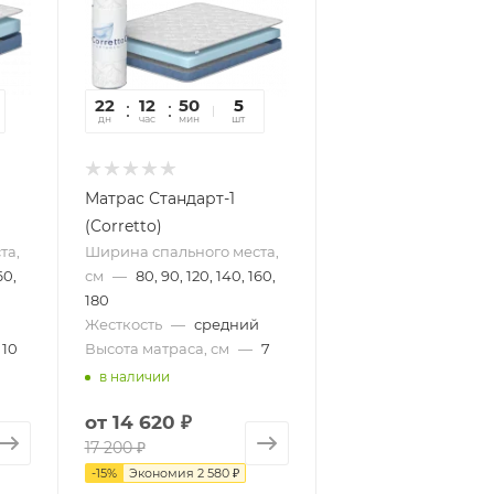
22
12
50
33
5
дн
час
мин
сек
шт
Матрас Стандарт-1
(Corretto)
та,
Ширина спального места,
60,
см
—
80, 90, 120, 140, 160,
180
Жесткость
—
средний
10
Высота матраса, см
—
7
в наличии
от
14 620 ₽
17 200 ₽
-
15
%
Экономия
2 580 ₽