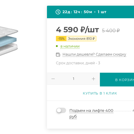
22
12
50
1
д
ч
м
шт
4 590
₽
/шт
5 400
₽
-
15
%
Экономия
810
₽
в наличии
Нашли дешевле? Сделаем скидку
Срок доставки, дней -
3
В КОРЗИ
КУПИТЬ В 1 КЛИК
Подъем на лифте 400
руб