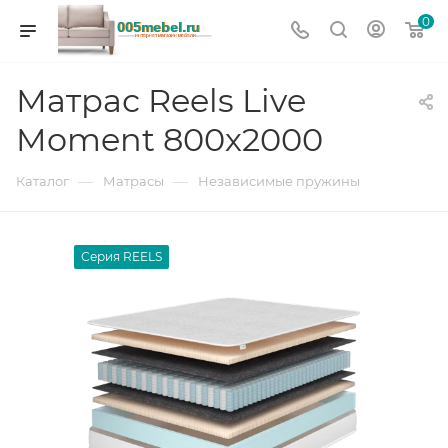
0
Матрас Reels Live
Moment 800х2000
—
—
Каталог
Матрасы
Независимые пружины
Серия REELS