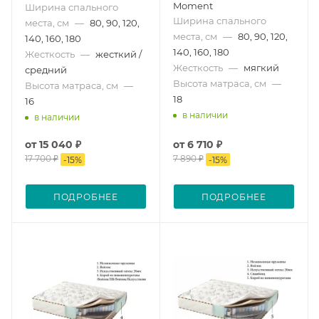
Moment
Ширина спального
Ширина спального
места, см
—
80, 90, 120,
места, см
—
80, 90, 120,
140, 160, 180
140, 160, 180
Жесткость
—
жесткий /
Жесткость
—
мягкий
средний
Высота матраса, см
—
Высота матраса, см
—
18
16
в наличии
в наличии
от
15 040 ₽
от
6 710 ₽
17 700 ₽
7 890 ₽
-
15
%
-
15
%
ПОДРОБНЕЕ
ПОДРОБНЕЕ