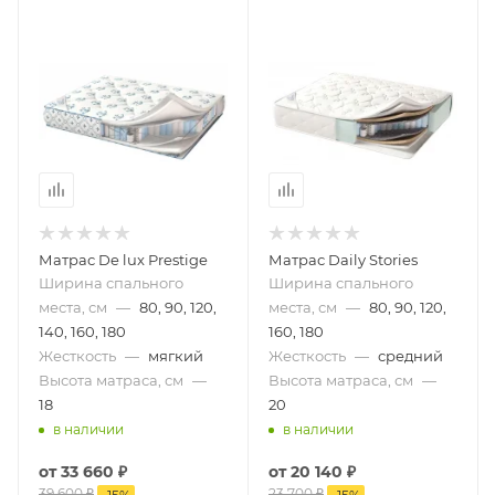
Матрас De lux Prestige
Матрас Daily Stories
Ширина спального
Ширина спального
места, см
—
80, 90, 120,
места, см
—
80, 90, 120,
140, 160, 180
160, 180
Жесткость
—
мягкий
Жесткость
—
средний
Высота матраса, см
—
Высота матраса, см
—
18
20
в наличии
в наличии
от
33 660 ₽
от
20 140 ₽
39 600 ₽
23 700 ₽