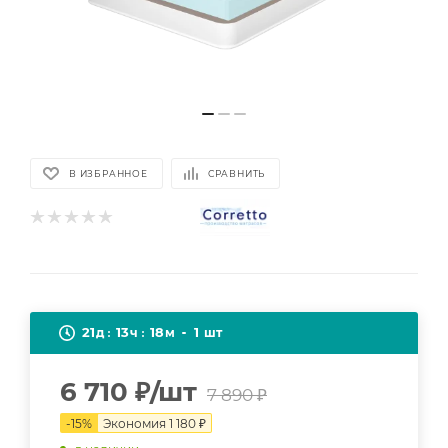
В ИЗБРАННОЕ
СРАВНИТЬ
21
13
18
1
д
ч
м
шт
6 710
₽
/шт
7 890
₽
-
15
%
Экономия
1 180
₽