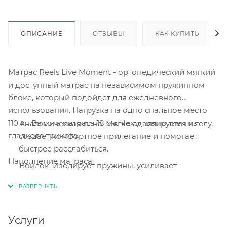
ОПИСАНИЕ
ОТЗЫВЫ
КАК КУПИТЬ
Матрас Reels Live Moment - ортопедический мягкий
и доступный матрас на независимом пружинном
блоке, который подойдет для ежедневного
использования. Нагрузка на одно спальное место
110 кг. Высота матраса 18 см. Чехол выполнен из
Анатомическая пена. Мягко адаптируется к телу,
гладкого трикота.
создает комфортное прилегание и помогает
быстрее расслабиться.
Наполнение матраса:
Войлок. Изолирует пружины, усиливает
поддержку и защищает мягкие слои от
продавливания.
Независимый пружинный блок (500 пружин на
Услуги
спальное место). Обеспечивает точечную