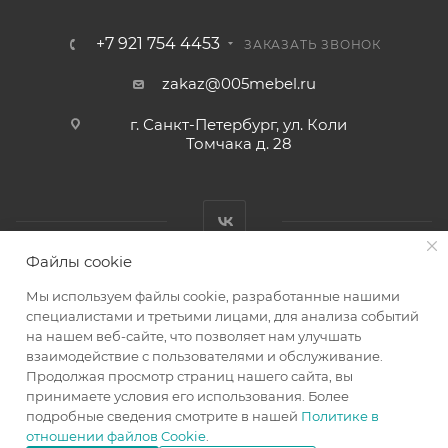
+7 921 754 4453
ЗАКАЗАТЬ ЗВОНОК
zakaz@005mebel.ru
г. Санкт-Петербург, ул. Коли
Томчака д. 28
Файлы cookie
Мы используем файлы cookie, разработанные нашими
специалистами и третьими лицами, для анализа событий
на нашем веб-сайте, что позволяет нам улучшать
Интернет магазин мебели в Санкт-Петербурге © 2000-2026
взаимодействие с пользователями и обслуживание.
г.
Продолжая просмотр страниц нашего сайта, вы
принимаете условия его использования. Более
подробные сведения смотрите в нашей
Политике в
отношении файлов Cookie
.