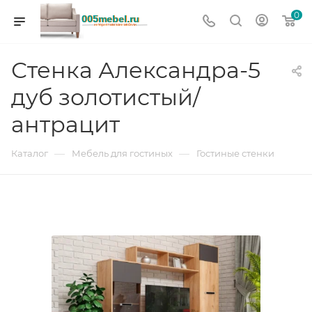
0
Стенка Александра-5
дуб золотистый/
антрацит
—
—
Каталог
Мебель для гостиных
Гостиные стенки