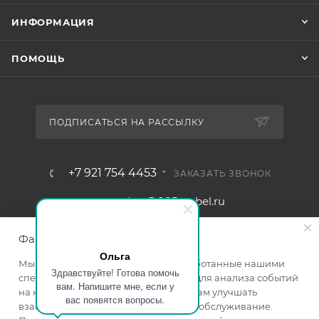
ИНФОРМАЦИЯ
ПОМОЩЬ
ПОДПИСАТЬСЯ НА РАССЫЛКУ
+7 921 754 4453
ЗАКАЗАТЬ ЗВОНОК
zakaz@005mebel.ru
г. Санкт-Петербург, ул. Коли
Файлы cookie
Томчака д. 28
Ольга
Мы используем файлы cookie, разработанные нашими
Здравствуйте! Готова помочь
специалистами и третьими лицами, для анализа событий
вам. Напишите мне, если у
на нашем веб-сайте, что позволяет нам улучшать
вас появятся вопросы.
взаимодействие с пользователями и обслуживание.