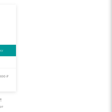
НУ
300
₽
я
от