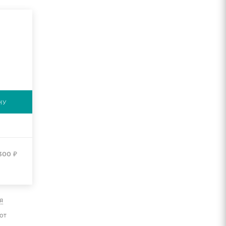
НУ
300
₽
я
от