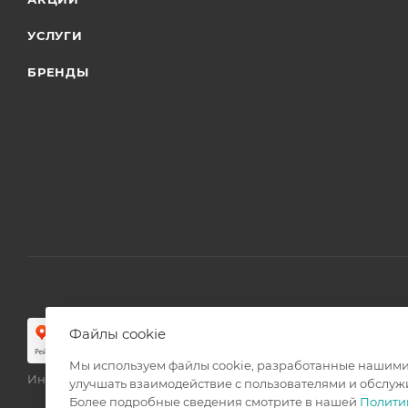
УСЛУГИ
БРЕНДЫ
Файлы cookie
Мы используем файлы cookie, разработанные нашими 
Интернет магазин мебели в Санкт-Петербурге © 2000-2026 г
улучшать взаимодействие с пользователями и обслуж
Более подробные сведения смотрите в нашей
Полити