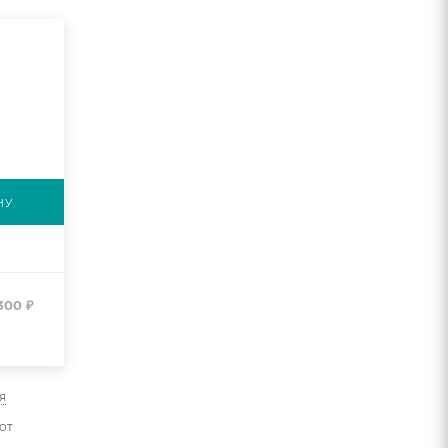
НУ
300
₽
я
от