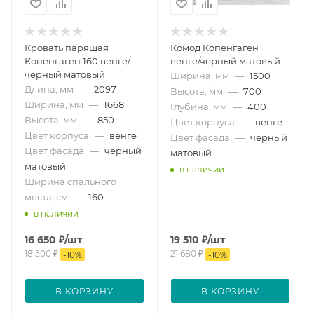
Кровать парящая
Комод Копенгаген
Копенгаген 160 венге/
венге/черный матовый
черный матовый
Ширина, мм
—
1500
Длина, мм
—
2097
Высота, мм
—
700
Ширина, мм
—
1668
Глубина, мм
—
400
Высота, мм
—
850
Цвет корпуса
—
венге
Цвет корпуса
—
венге
Цвет фасада
—
черный
Цвет фасада
—
черный
матовый
матовый
в наличии
Ширина спального
места, см
—
160
в наличии
16 650
₽
/шт
19 510
₽
/шт
18 500
₽
21 680
₽
-
10
%
-
10
%
В КОРЗИНУ
В КОРЗИНУ