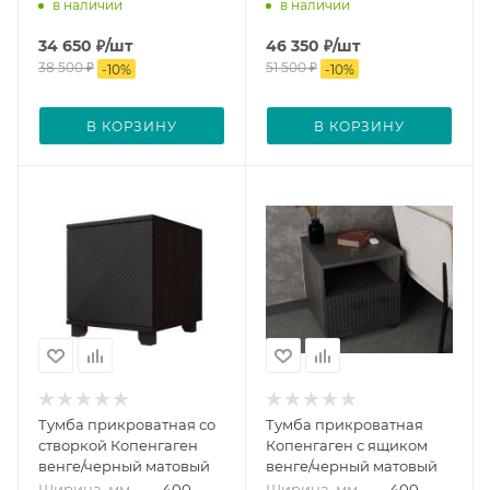
в наличии
в наличии
34 650
₽
/шт
46 350
₽
/шт
38 500
₽
51 500
₽
-
10
%
-
10
%
В КОРЗИНУ
В КОРЗИНУ
Тумба прикроватная со
Тумба прикроватная
створкой Копенгаген
Копенгаген с ящиком
венге/черный матовый
венге/черный матовый
Ширина, мм
—
400
Ширина, мм
—
400