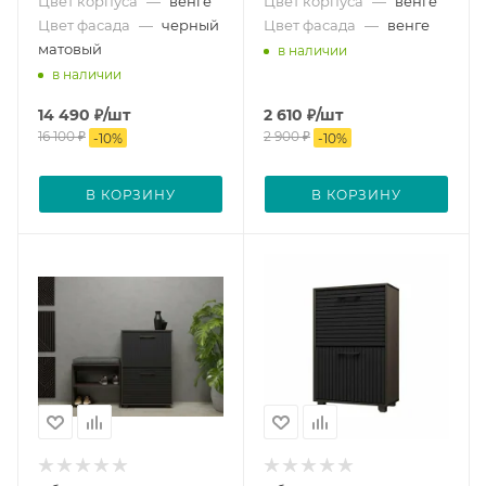
Цвет корпуса
—
венге
Цвет корпуса
—
венге
Цвет фасада
—
черный
Цвет фасада
—
венге
матовый
в наличии
в наличии
14 490
₽
/шт
2 610
₽
/шт
16 100
₽
2 900
₽
-
10
%
-
10
%
В КОРЗИНУ
В КОРЗИНУ