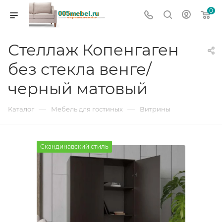
0
Стеллаж Копенгаген
без стекла венге/
черный матовый
—
—
Каталог
Мебель для гостиных
Витрины
Скандинавский стиль