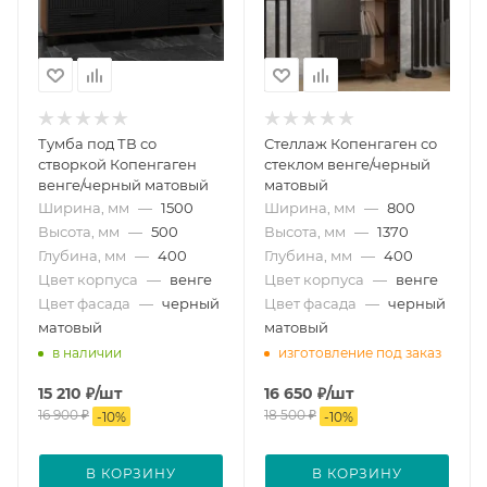
Тумба под ТВ со
Стеллаж Копенгаген со
створкой Копенгаген
стеклом венге/черный
венге/черный матовый
матовый
Ширина, мм
—
1500
Ширина, мм
—
800
Высота, мм
—
500
Высота, мм
—
1370
Глубина, мм
—
400
Глубина, мм
—
400
Цвет корпуса
—
венге
Цвет корпуса
—
венге
Цвет фасада
—
черный
Цвет фасада
—
черный
матовый
матовый
в наличии
изготовление под заказ
15 210
₽
/шт
16 650
₽
/шт
16 900
₽
18 500
₽
-
10
%
-
10
%
В КОРЗИНУ
В КОРЗИНУ