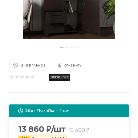
В ИЗБРАННОЕ
СРАВНИТЬ
20
11
41
1
д
ч
м
шт
13 860
₽
/шт
15 400
₽