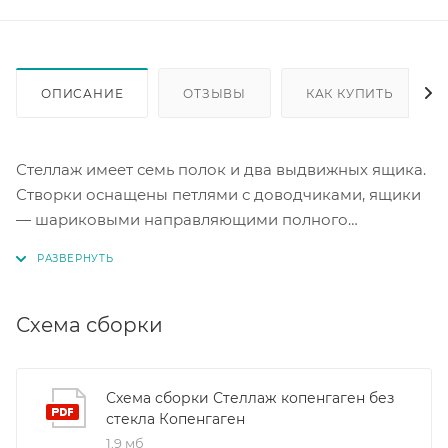
ОПИСАНИЕ
ОТЗЫВЫ
КАК КУПИТЬ
Стеллаж имеет семь полок и два выдвижных ящика.
Створки оснащены петлями с доводчиками, ящики
— шариковыми направляющими полного
выдвижения. В конструкции стеллажа предусмотрен
механизм открывания нажатием push-to-open.
Ручки ящиков выполнены из натурального массива
дуба. Ножки изготовлены из массива дерева и
Схема сборки
регулируются по высоте. Корпус ЛДСП венге. Фасад
МДФ черный матовый.
Схема сборки Стеллаж копенгаген без
стекла Копенгаген
Покрытие фасада премиальная плёнка ПВХ Praim.
1,9 мб