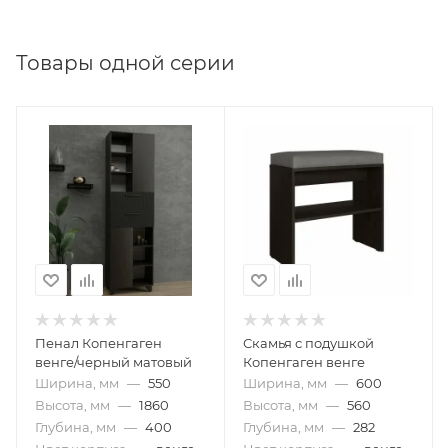
Товары одной серии
Пенал Копенгаген
Скамья с подушкой
венге/черный матовый
Копенгаген венге
Ширина, мм
—
550
Ширина, мм
—
600
Высота, мм
—
1860
Высота, мм
—
560
Глубина, мм
—
400
Глубина, мм
—
282