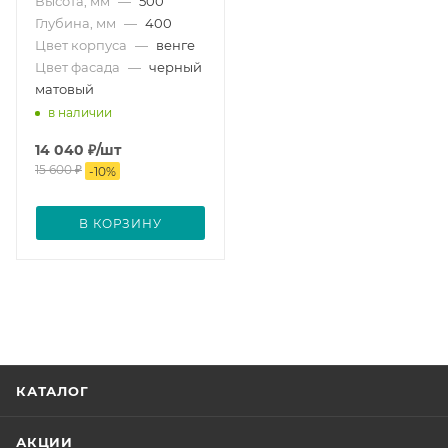
Высота, мм
—
500
Глубина, мм
—
400
Цвет корпуса
—
венге
Цвет фасада
—
черный
матовый
в наличии
14 040
₽
/шт
15 600
₽
-
10
%
В КОРЗИНУ
КАТАЛОГ
АКЦИИ