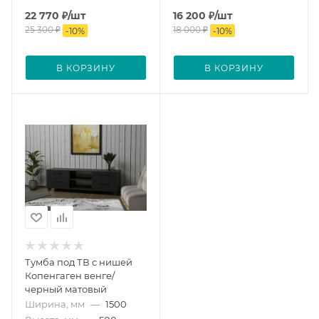
22 770
₽
/шт
16 200
₽
/шт
25 300
₽
18 000
₽
-
10
%
-
10
%
В КОРЗИНУ
В КОРЗИНУ
Тумба под ТВ с нишей
Копенгаген венге/
черный матовый
Ширина, мм
—
1500