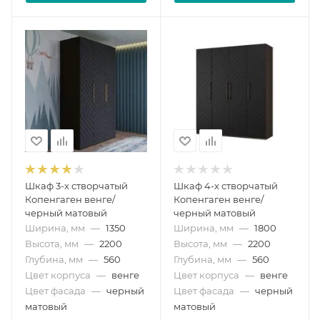
Шкаф 3-х створчатый
Шкаф 4-х створчатый
Копенгаген венге/
Копенгаген венге/
черный матовый
черный матовый
Ширина, мм
—
1350
Ширина, мм
—
1800
Высота, мм
—
2200
Высота, мм
—
2200
Глубина, мм
—
560
Глубина, мм
—
560
Цвет корпуса
—
венге
Цвет корпуса
—
венге
Цвет фасада
—
черный
Цвет фасада
—
черный
матовый
матовый