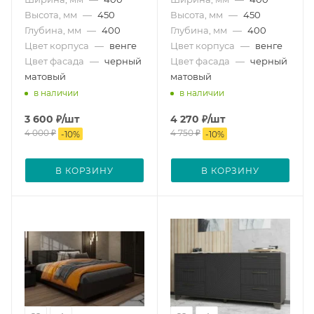
Высота, мм
—
450
Высота, мм
—
450
Глубина, мм
—
400
Глубина, мм
—
400
Цвет корпуса
—
венге
Цвет корпуса
—
венге
Цвет фасада
—
черный
Цвет фасада
—
черный
матовый
матовый
в наличии
в наличии
3 600
₽
/шт
4 270
₽
/шт
4 000
₽
4 750
₽
-
10
%
-
10
%
В КОРЗИНУ
В КОРЗИНУ