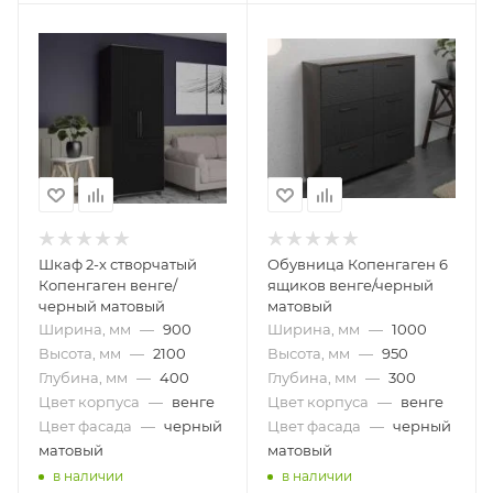
Шкаф 2-х створчатый
Обувница Копенгаген 6
Копенгаген венге/
ящиков венге/черный
черный матовый
матовый
Ширина, мм
—
900
Ширина, мм
—
1000
Высота, мм
—
2100
Высота, мм
—
950
Глубина, мм
—
400
Глубина, мм
—
300
Цвет корпуса
—
венге
Цвет корпуса
—
венге
Цвет фасада
—
черный
Цвет фасада
—
черный
матовый
матовый
в наличии
в наличии