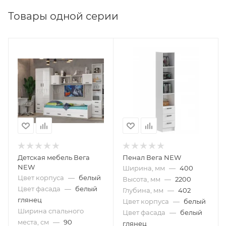
Товары одной серии
Детская мебель Вега
Пенал Вега NEW
NEW
Ширина, мм
—
400
Цвет корпуса
—
белый
Высота, мм
—
2200
Цвет фасада
—
белый
Глубина, мм
—
402
глянец
Цвет корпуса
—
белый
Ширина спального
Цвет фасада
—
белый
места, см
—
90
глянец