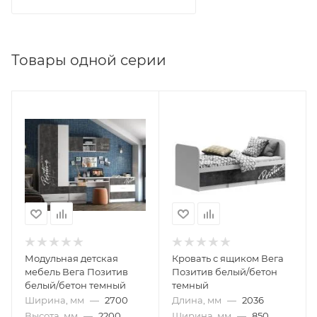
Товары одной серии
Модульная детская
Кровать с ящиком Вега
мебель Вега Позитив
Позитив белый/бетон
белый/бетон темный
темный
Ширина, мм
—
2700
Длина, мм
—
2036
Высота, мм
—
2200
Ширина, мм
—
850