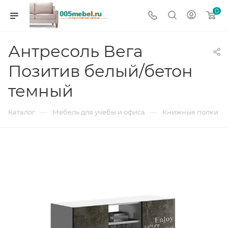
0
Антресоль Вега
Позитив белый/бетон
темный
—
—
Каталог
Мебель для учебы и офиса
Книжные полки