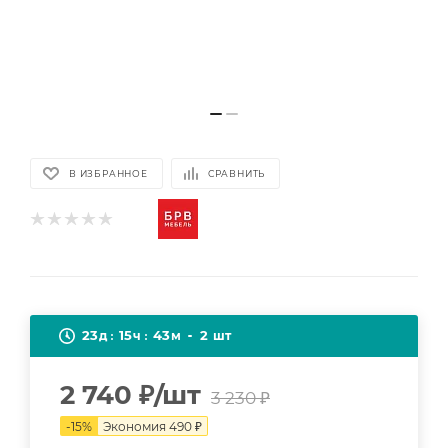
В ИЗБРАННОЕ
СРАВНИТЬ
23
15
43
2
д
ч
м
шт
2 740
₽
/шт
3 230
₽
-
15
%
Экономия
490
₽