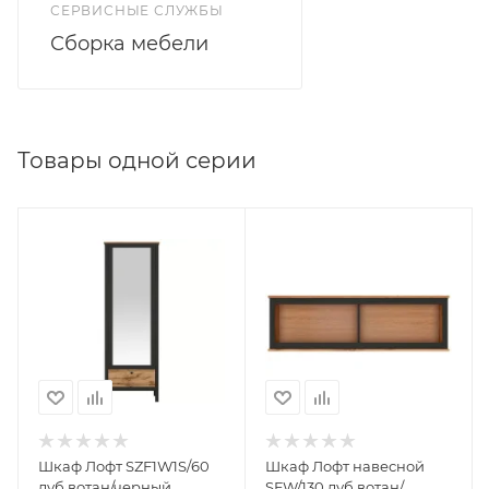
СЕРВИСНЫЕ СЛУЖБЫ
Сборка мебели
Товары одной серии
Шкаф Лофт SZF1W1S/60
Шкаф Лофт навесной
дуб вотан/черный
SFW/130 дуб вотан/