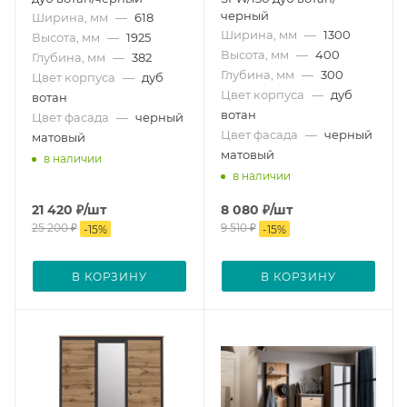
черный
Ширина, мм
—
618
Ширина, мм
—
1300
Высота, мм
—
1925
Высота, мм
—
400
Глубина, мм
—
382
Глубина, мм
—
300
Цвет корпуса
—
дуб
Цвет корпуса
—
дуб
вотан
вотан
Цвет фасада
—
черный
Цвет фасада
—
черный
матовый
матовый
в наличии
в наличии
21 420
₽
/шт
8 080
₽
/шт
25 200
₽
9 510
₽
-
15
%
-
15
%
В КОРЗИНУ
В КОРЗИНУ