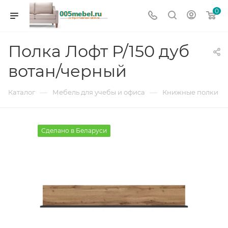
0
Полка Лофт P/150 дуб
вотан/черный
—
—
Каталог
Мебель для учебы и офиса
Книжные полки
Сделано в Беларуси