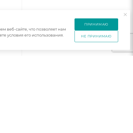
ПРИНИМАЮ
м веб-сайте, что позволяет нам
те условия его использования.
НЕ ПРИНИМАЮ
0
рафит
афит
аказ