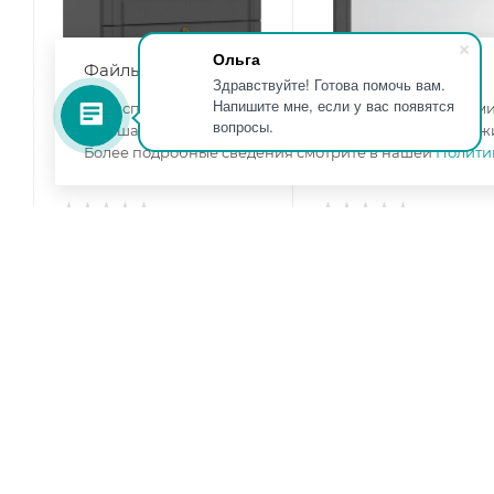
Ольга
Файлы cookie
Здравствуйте! Готова помочь вам.
Напишите мне, если у вас появятся
Мы используем файлы cookie, разработанные нашими 
вопросы.
улучшать взаимодействие с пользователями и обслуж
Более подробные сведения смотрите в нашей
Полити
Комод Престиж-1
Зеркало Престиж-1
графит
графит
Ширина, мм
—
850
Ширина, мм
—
800
Высота, мм
—
910
Высота, мм
—
800
Глубина, мм
—
450
Глубина, мм
—
16
Цвет корпуса
—
графит
Цвет корпуса
—
граф
серый
серый
Цвет фасада
—
графит
Цвет фасада
—
графи
изготовление под заказ
изготовление под зака
9 300
₽
/шт
5 150
₽
/шт