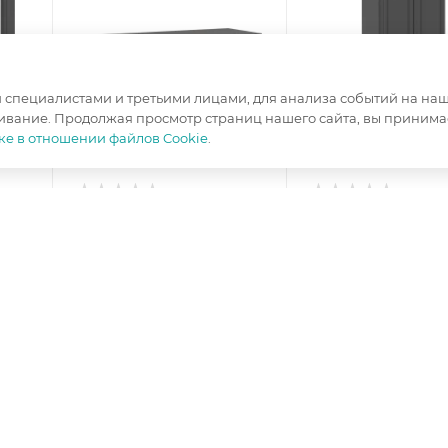
специалистами и третьими лицами, для анализа событий на наше
ивание. Продолжая просмотр страниц нашего сайта, вы принимае
ке в отношении файлов Cookie
.
Тумба ТВ Престиж-1
Шкаф бельевой
графит
Престиж-1 графит
Ширина, мм
—
1400
Ширина, мм
—
90
Высота, мм
—
452
Высота, мм
—
2116
Глубина, мм
—
528
Глубина, мм
—
528
ит
Цвет корпуса
—
графит
Цвет корпуса
—
г
серый
серый
т
Цвет фасада
—
графит
Цвет фасада
—
гр
з
изготовление под заказ
изготовление под з
8 550
₽
/шт
20 200
₽
/шт