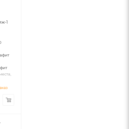
иж-1
0
рафит
афит
места,
аказ