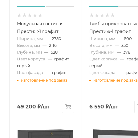
Модульная гостиная
Тумбы прикроватны
Престиж-1 графит
Престиж-1 графит
Ширина, мм
—
2750
Ширина, мм
—
500
Высота, мм
—
2116
Высота, мм
—
350
Глубина, мм
—
528
Глубина, мм
—
378
Цвет корпуса
—
графит
Цвет корпуса
—
граф
серый
серый
Цвет фасада
—
графит
Цвет фасада
—
графи
изготовление под заказ
изготовление под зака
49 200
₽
/шт
6 550
₽
/шт