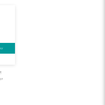
НУ
я
от