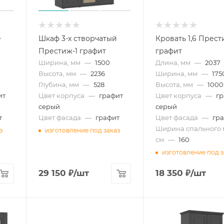
е
Шкаф 3-х створчатый
Кровать 1,6 Прест
Престиж-1 графит
графит
Ширина, мм
—
1500
Длина, мм
—
2037
Высота, мм
—
2236
Ширина, мм
—
175
Глубина, мм
—
528
Высота, мм
—
1000
ит
Цвет корпуса
—
графит
Цвет корпуса
—
г
серый
серый
т
Цвет фасада
—
графит
Цвет фасада
—
гр
Ширина спального 
з
изготовление под заказ
см
—
160
изготовление под з
29 150
₽
/шт
18 350
₽
/шт