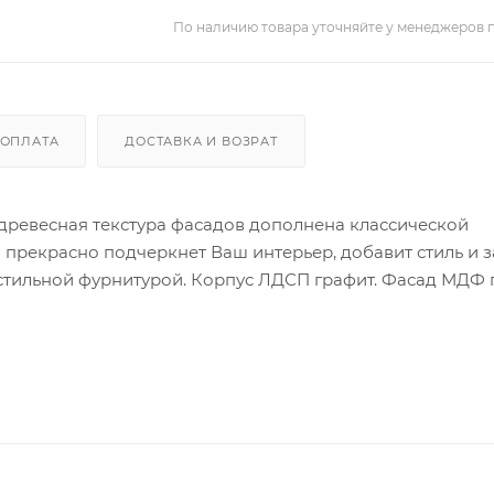
По наличию товара уточняйте у менеджеров 
ОПЛАТА
ДОСТАВКА И ВОЗРАТ
 древесная текстура фасадов дополнена классической
 прекрасно подчеркнет Ваш интерьер, добавит стиль и з
стильной фурнитурой. Корпус ЛДСП графит. Фасад МДФ 
арнизом: (ШхВхГ) 1400 х 560 х 366 мм. Карниз в комплекте.