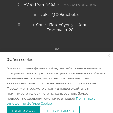
+7 921 754 4453
ЗАКАЗАТЬ ЗВОНОК
zakaz@005mebel.ru
г. Санкт-Петербург, ул. Коли
Томчака д. 28
Файлы cookie
Мы используем файлы cookie, разработанные нашими
специалистами и третьими лицами, для анализа событий
на нашем веб-сайте, что позволяет нам улучшать
Интернет магазин мебели в Санкт-Петербурге © 2000-2026
взаимодействие с пользователями и обслуживание.
г.
Продолжая просмотр страниц нашего сайта, вы
принимаете условия его использования. Более
подробные сведения смотрите в нашей
Политике в
отношении файлов Cookie
.
ПРИНИМАЮ
НЕ ПРИНИМАЮ