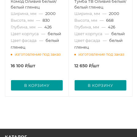
Комод Оливия белый/
Тумба ТВ Оливия белый/
белый глянец
белый глянец
Ширина, мм
—
2000
Ширина, мм
—
2000
Высота, мм
—
830
Высота, мм
—
668
Глубина, мм
—
426
Глубина, мм
—
426
Цвет корпуса
—
белый
Цвет корпуса
—
белый
Цвет фасада
—
белый
Цвет фасада
—
белый
глянец
глянец
изготовление под заказ
изготовление под заказ
16 100
₽
/шт
12 650
₽
/шт
В КОРЗИНУ
В КОРЗИНУ
КАТАЛОГ