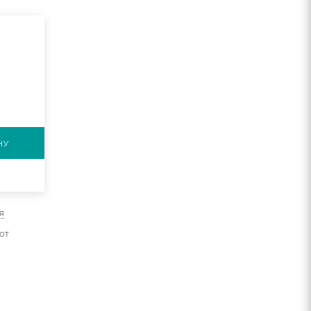
НУ
я
от