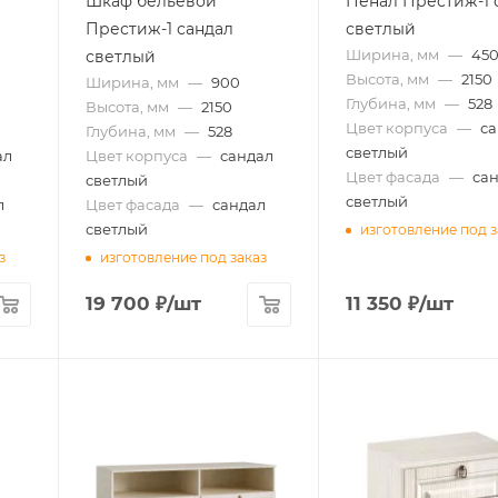
Шкаф бельевой
Пенал Престиж-1 
Престиж-1 сандал
светлый
Ширина, мм
—
45
светлый
Высота, мм
—
2150
Ширина, мм
—
900
Глубина, мм
—
528
Высота, мм
—
2150
Цвет корпуса
—
с
Глубина, мм
—
528
светлый
ал
Цвет корпуса
—
сандал
Цвет фасада
—
са
светлый
светлый
л
Цвет фасада
—
сандал
светлый
изготовление под з
з
изготовление под заказ
19 700
₽
/шт
11 350
₽
/шт