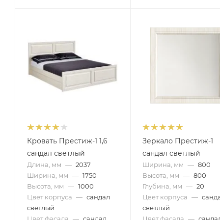
Кровать Престиж-1 1,6
Зеркало Престиж-1
сандал светлый
сандал светлый
Длина, мм
—
2037
Ширина, мм
—
800
Ширина, мм
—
1750
Высота, мм
—
800
Высота, мм
—
1000
Глубина, мм
—
20
Цвет корпуса
—
сандал
Цвет корпуса
—
санд
светлый
светлый
Цвет фасада
—
сандал
Цвет фасада
—
санда