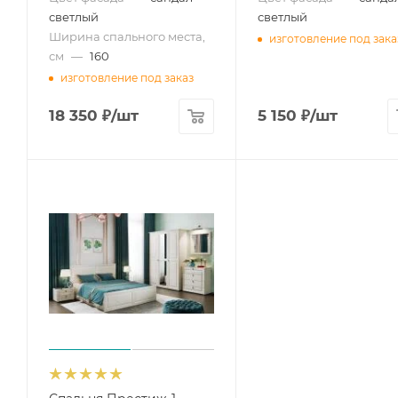
светлый
светлый
Ширина спального места,
изготовление под зака
см
—
160
изготовление под заказ
18 350
₽
/шт
5 150
₽
/шт