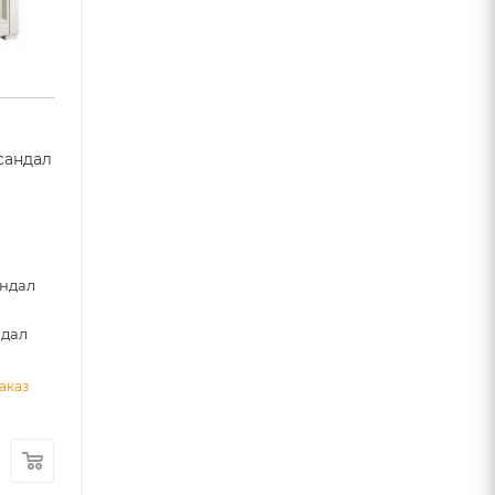
сандал
0
андал
ндал
аказ