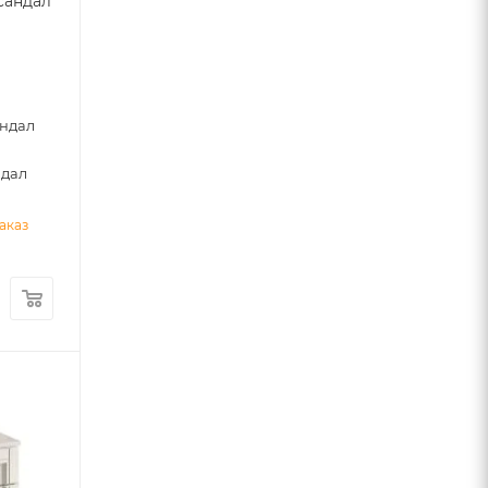
сандал
0
андал
ндал
аказ