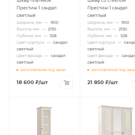
Шкаф платяной
Шкаф со стеклом
Престиж-1 сандал
Престиж-1 сандал
светлый
светлый
Ширина, мм
—
900
Ширина, мм
—
900
Высота, мм
—
2150
Высота, мм
—
2150
Глубина, мм
—
528
Глубина, мм
—
528
Цвет корпуса
—
сандал
Цвет корпуса
—
санд
светлый
светлый
Цвет фасада
—
сандал
Цвет фасада
—
санда
светлый
светлый
изготовление под заказ
изготовление под зака
18 600
₽
/шт
21 850
₽
/шт