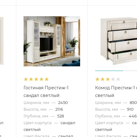
Гостиная Престиж-1
Комод Престиж-1 
сандал светлый
светлый
Ширина, мм
—
2450
Ширина, мм
—
85
Высота, мм
—
2116
Высота, мм
—
910
Глубина, мм
—
528
Глубина, мм
—
446
ал
Цвет корпуса
—
сандал
Цвет корпуса
—
с
светлый
светлый
л
Цвет фасада
—
сандал
Цвет фасада
—
са