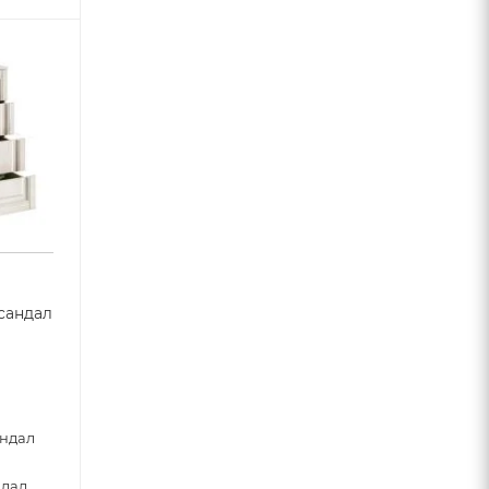
сандал
0
андал
ндал