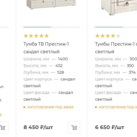
Тумба ТВ Престиж-1
Тумбы Престиж-1 
сандал светлый
светлый
Ширина, мм
—
1400
Ширина, мм
—
50
Высота, мм
—
452
Высота, мм
—
350
Глубина, мм
—
528
Глубина, мм
—
374
Цвет корпуса
—
сандал
Цвет корпуса
—
с
светлый
светлый
ал
Цвет фасада
—
сандал
Цвет фасада
—
са
светлый
светлый
л
изготовление под заказ
изготовление под з
з
8 450
₽
/шт
6 650
₽
/шт