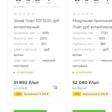
дн
час
мин
сек
шт
дн
час
мин
сек
шт
Шкаф Лофт SZF3D2S дуб
Модульная прихожая
вотан/черный
Лофт дуб вотан/чер
Ширина, мм
—
1655
Ширина, мм
—
1730
Высота, мм
—
2205
Высота, мм
—
1925
Глубина, мм
—
610
Глубина, мм
—
385
Цвет корпуса
—
дуб
Цвет корпуса
—
дуб
вотан
вотан
Цвет фасада
—
черный
Цвет фасада
—
черны
матовый
матовый
в наличии
в наличии
51 850
₽
/шт
52 080
₽
/шт
61 010
₽
61 280
₽
-
15
%
Экономия
9 160
₽
-
15
%
Экономия
9 200
₽