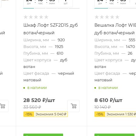
дн
час
мин
сек
шт
дн
час
мин
се
Шкаф Лофт SZF2D1S дуб
Вешалка Лофт WIE
ный
вотан/черный
дуб вотан/черный
Ширина, мм
—
920
Ширина, мм
—
555
Высота, мм
—
1925
Высота, мм
—
1470
Глубина, мм
—
610
Глубина, мм
—
26
Цвет корпуса
—
дуб
Цвет корпуса
—
д
вотан
вотан
й
Цвет фасада
—
черный
Цвет фасада
—
че
матовый
матовый
в наличии
в наличии
28 520
₽
/шт
8 610
₽
/шт
33 560
₽
10 140
₽
-
15
%
Экономия
5 040
₽
-
15
%
Экономия
1 530