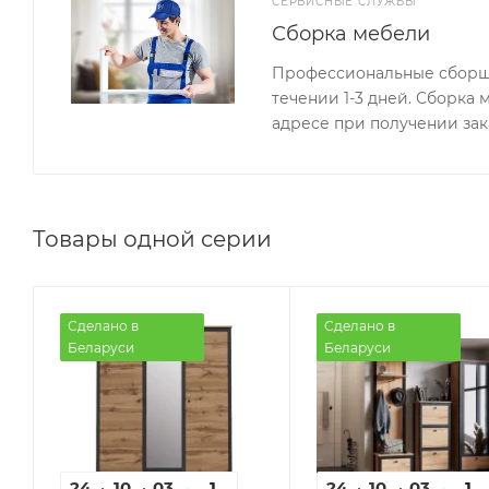
СЕРВИСНЫЕ СЛУЖБЫ
Сборка мебели
Профессиональные сборщи
течении 1-3 дней. Сборка
адресе при получении зак
Товары одной серии
Сделано в
Сделано в
Беларуси
Беларуси
24
10
03
36
1
24
10
03
36
1