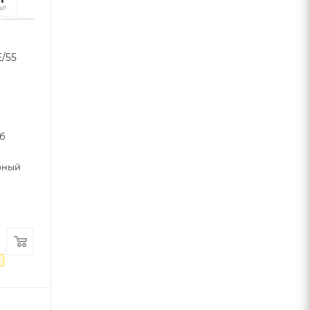
к
шт
/55
уб
рный
₽