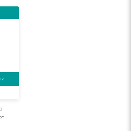
НУ
я
от