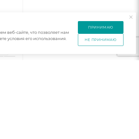
ПРИНИМАЮ
м веб-сайте, что позволяет нам
те условия его использования.
НЕ ПРИНИМАЮ
6
1
к
шт
G1W1S
0
уб
рный