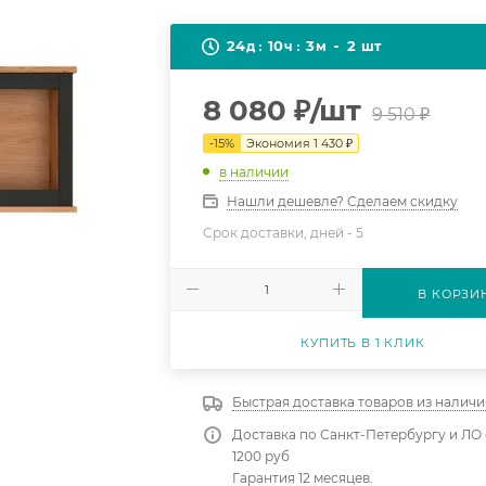
24
10
3
2
д
ч
м
шт
8 080
₽
/шт
9 510
₽
-
15
%
Экономия
1 430
₽
в наличии
Нашли дешевле? Сделаем скидку
Срок доставки, дней -
5
В КОРЗИ
КУПИТЬ В 1 КЛИК
Быстрая доставка товаров из наличи
Доставка по Санкт-Петербургу и ЛО 
1200 руб
Гарантия 12 месяцев.