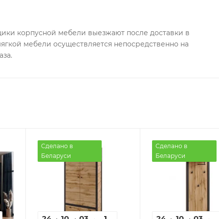
ки корпусной мебели выезжают после доставки в
 мягкой мебели осуществляется непосредственно на
аза.
Сделано в
Сделано в
Беларуси
Беларуси
24
10
03
36
1
24
10
03
3