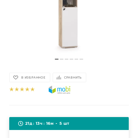
В ИЗБРАННОЕ
СРАВНИТЬ
21
13
16
5
д
ч
м
шт