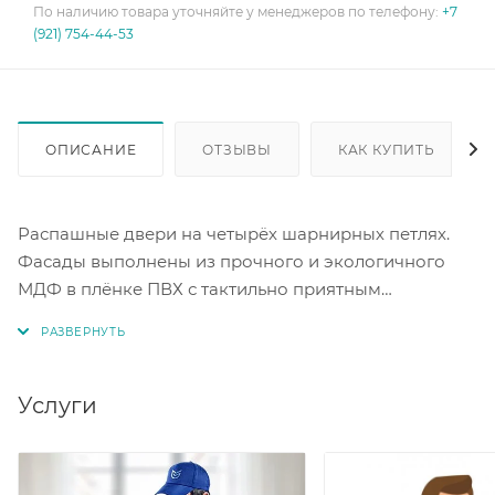
По наличию товара уточняйте у менеджеров по телефону:
+7
(921) 754-44-53
ОПИСАНИЕ
ОТЗЫВЫ
КАК КУПИТЬ
Распашные двери на четырёх шарнирных петлях.
Фасады выполнены из прочного и экологичного
МДФ в плёнке ПВХ с тактильно приятным
покрытием софт-тач. Цветовое исполнение дуб
эндгрейн/милк рикамо софт.
Сборка НЕ универсальная, петли справа.
Услуги