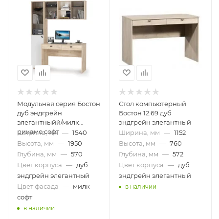
Модульная серия Бостон
Стол компьютерный
дуб эндгрейн
Бостон 12.69 дуб
элегантныйй/милк
эндгрейн элегантный
рикамо софт
Ширина, мм
—
1540
Ширина, мм
—
1152
Высота, мм
—
1950
Высота, мм
—
760
Глубина, мм
—
570
Глубина, мм
—
572
Цвет корпуса
—
дуб
Цвет корпуса
—
дуб
эндгрейн элегантный
эндгрейн элегантный
Цвет фасада
—
милк
в наличии
софт
в наличии