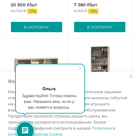
20 500
₽
/шт
7 380
₽
/шт
24 700
₽
8 900
₽
-
17
%
-
17
%
В КОРЗИНУ
В КОРЗИНУ
Файлы cookie
Ольга
Мы используем файлы cookie, разработанные нашими
Здравствуйте! Готова помочь
специалистами и третьими лицами, для анализа событий
вам. Напишите мне, если у
на нашем веб-сайте, что позволяет нам улучшать
вас появятся вопросы.
Шкаф навесной Бостон
Шкаф Бостон 13.156 дуб
взаимодействие с пользователями и обслуживание.
10.51 дуб эндгрейн
эндгрейн элегантный/
Продолжая просмотр страниц нашего сайта, вы
элегантный
милк рикамо софт
принимаете условия его использования. Более
Ширина, мм
—
1152
Ширина, мм
—
768
подробные сведения смотрите в нашей
Политике в
отношении файлов Cookie
.
Высота, мм
—
516
Высота, мм
—
1944