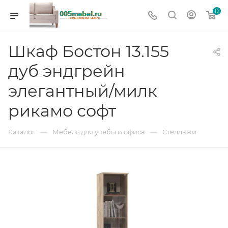
0
Шкаф Бостон 13.155
дуб эндгрейн
элегантный/милк
рикамо софт
—
—
Каталог
Мебель для учебы и офиса
Стеллажи