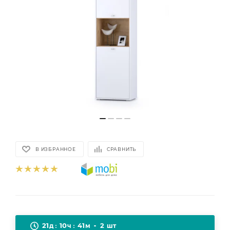
В ИЗБРАННОЕ
СРАВНИТЬ
21
10
41
2
д
ч
м
шт