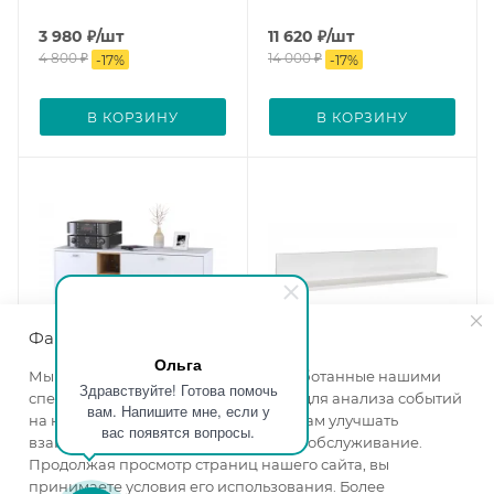
3 980
₽
/шт
11 620
₽
/шт
4 800
₽
14 000
₽
-
17
%
-
17
%
В КОРЗИНУ
В КОРЗИНУ
Файлы cookie
Ольга
Мы используем файлы cookie, разработанные нашими
Здравствуйте! Готова помочь
специалистами и третьими лицами, для анализа событий
вам. Напишите мне, если у
Тумба Бэль 10.91 дуб
Полка Бэль 10.107 дуб
на нашем веб-сайте, что позволяет нам улучшать
вас появятся вопросы.
крафт золотой/белый
крафт золотой/белый
взаимодействие с пользователями и обслуживание.
премиум
премиум
Продолжая просмотр страниц нашего сайта, вы
Ширина, мм
—
1314
Ширина, мм
—
1200
принимаете условия его использования. Более