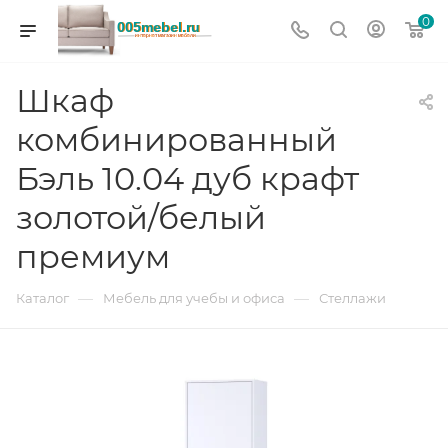
0
Шкаф
комбинированный
Бэль 10.04 дуб крафт
золотой/белый
премиум
—
—
Каталог
Мебель для учебы и офиса
Стеллажи