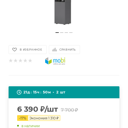
В ИЗБРАННОЕ
СРАВНИТЬ
21
15
50
2
д
ч
м
шт
6 390
₽
/шт
7 700
₽
-
17
%
Экономия
1 310
₽
в наличии