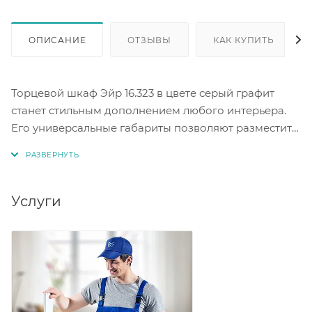
ОПИСАНИЕ
ОТЗЫВЫ
КАК КУПИТЬ
Торцевой шкаф Эйр 16.323 в цвете серый графит
станет стильным дополнением любого интерьера.
Его универсальные габариты позволяют разместить
шкаф в различных помещениях. Размеры шкафа:
ширина — 26,9 см, глубина — 38,1 см, высота — 219,5
см. В нижней части шкафа есть закрытое отделение
с дверцей и внутренней полкой для хранения
Услуги
вещей. Это удобное решение для организации
пространства.