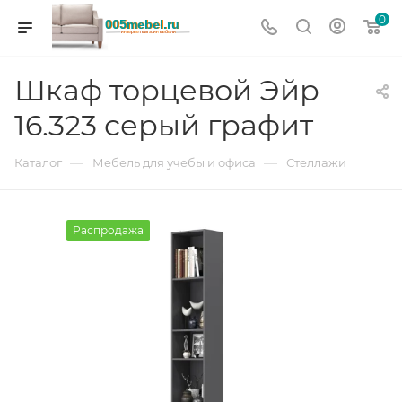
0
Шкаф торцевой Эйр
16.323 серый графит
—
—
Каталог
Мебель для учебы и офиса
Стеллажи
Распродажа