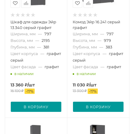
Шкаф для одежды Эйр
Комод Эйр 16.241 серый
13.340 серый графит
графит
Ширина, мм
—
797
Ширина, мм
—
797
Высота, мм
—
2195
Высота, мм
—
979
Глубина, мм
—
381
Глубина, мм
—
383
Цвет корпуса
—
графит
Цвет корпуса
—
графит
серый
серый
Цвет фасада
—
графит
Цвет фасада
—
графит
в наличии
в наличии
13 360
₽
/шт
11 030
₽
/шт
16 100
₽
13 300
₽
-
17
%
-
17
%
В КОРЗИНУ
В КОРЗИНУ