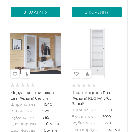
В КОРЗИНУ
В КОРЗИНУ
Модульная прихожая
Шкаф-витрина Ева
Ева (Хельга) белый
(Хельга) REG1W1S/65
белый
Ширина, мм
—
1540
Ширина, мм
—
650
Высота, мм
—
1925
Высота, мм
—
2010
Глубина, мм
—
385
Глубина, мм
—
370
Цвет корпуса
—
белый
Цвет корпуса
—
белый
Цвет фасада
—
белый