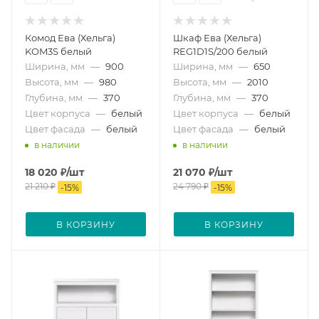
Комод Ева (Хельга)
Шкаф Ева (Хельга)
KOM3S белый
REG1D1S/200 белый
Ширина, мм
—
900
Ширина, мм
—
650
Высота, мм
—
980
Высота, мм
—
2010
Глубина, мм
—
370
Глубина, мм
—
370
Цвет корпуса
—
белый
Цвет корпуса
—
белый
Цвет фасада
—
белый
Цвет фасада
—
белый
в наличии
в наличии
18 020
₽
/шт
21 070
₽
/шт
21 210
₽
24 790
₽
-
15
%
-
15
%
В КОРЗИНУ
В КОРЗИНУ