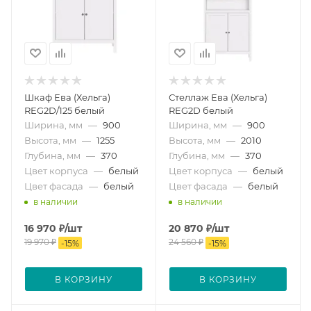
Шкаф Ева (Хельга)
Стеллаж Ева (Хельга)
REG2D/125 белый
REG2D белый
Ширина, мм
—
900
Ширина, мм
—
900
Высота, мм
—
1255
Высота, мм
—
2010
Глубина, мм
—
370
Глубина, мм
—
370
Цвет корпуса
—
белый
Цвет корпуса
—
белый
Цвет фасада
—
белый
Цвет фасада
—
белый
в наличии
в наличии
16 970
₽
/шт
20 870
₽
/шт
19 970
₽
24 560
₽
-
15
%
-
15
%
В КОРЗИНУ
В КОРЗИНУ