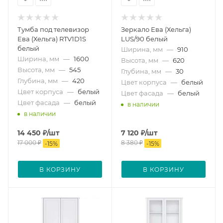
Тумба под телевизор
Зеркало Ева (Хельга)
Ева (Хельга) RTV1D1S
LUS/90 белый
белый
Ширина, мм
—
910
Ширина, мм
—
1600
Высота, мм
—
620
Высота, мм
—
545
Глубина, мм
—
30
Глубина, мм
—
420
Цвет корпуса
—
белый
Цвет корпуса
—
белый
Цвет фасада
—
белый
Цвет фасада
—
белый
в наличии
в наличии
14 450
₽
/шт
7 120
₽
/шт
17 000
₽
8 380
₽
-
15
%
-
15
%
В КОРЗИНУ
В КОРЗИНУ