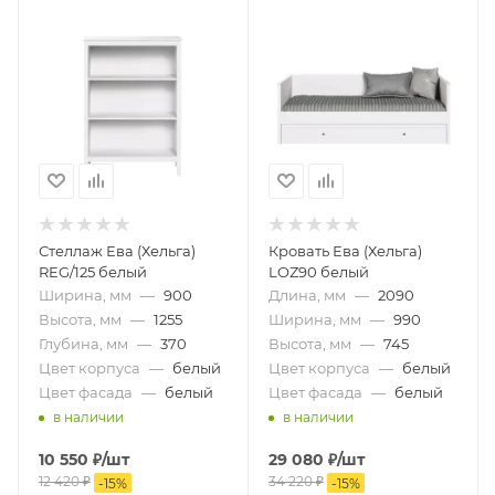
Стеллаж Ева (Хельга)
Кровать Ева (Хельга)
REG/125 белый
LOZ90 белый
Ширина, мм
—
900
Длина, мм
—
2090
Высота, мм
—
1255
Ширина, мм
—
990
Глубина, мм
—
370
Высота, мм
—
745
Цвет корпуса
—
белый
Цвет корпуса
—
белый
Цвет фасада
—
белый
Цвет фасада
—
белый
в наличии
в наличии
10 550
₽
/шт
29 080
₽
/шт
12 420
₽
34 220
₽
-
15
%
-
15
%