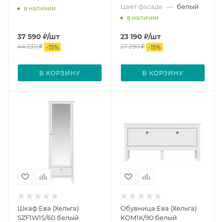
Цвет фасада
—
белый
в наличии
в наличии
37 590
₽
/шт
23 190
₽
/шт
44 230
₽
27 290
₽
-
15
%
-
15
%
В КОРЗИНУ
В КОРЗИНУ
Шкаф Ева (Хельга)
Обувница Ева (Хельга)
SZF1W1S/60 белый
KOM1K/90 белый