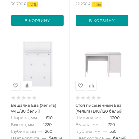
38 790
₽
22 230
₽
-
15
%
-
15
%
В КОРЗИНУ
В КОРЗИНУ
Вешалка Ева (Хельга)
Стол письменный Ева
WIE/80 белый
(Хельга) BIU/120 белый
Ширина, мм
—
810
Ширина, мм
—
1200
Высота, мм
—
1220
Высота, мм
—
750
Глубина, мм
—
260
Глубина, мм
—
550
Цвет корпуса
—
белый
Цвет корпуса
—
белый