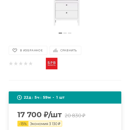
В ИЗБРАННОЕ
СРАВНИТЬ
22
5
59
1
д
ч
м
шт
17 700
₽
/шт
20 830
₽
-
15
%
Экономия
3 130
₽