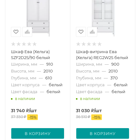
Шкаф Ева (Хельга)
Шкаф-витрина Ева
SZF2D2S/90 белый
(Хельга) REG2W2S белый
Ширина, мм
—
910
Ширина, мм
—
900
Высота, мм
—
2010
Высота, мм
—
2010
Глубина, мм
—
610
Глубина, мм
—
370
Цвет корпуса
—
белый
Цвет корпуса
—
белый
Цвет фасада
—
белый
Цвет фасада
—
белый
в наличии
в наличии
31 740
₽
/шт
31 030
₽
/шт
37 350
₽
36 510
₽
-
15
%
-
15
%
В КОРЗИНУ
В КОРЗИНУ