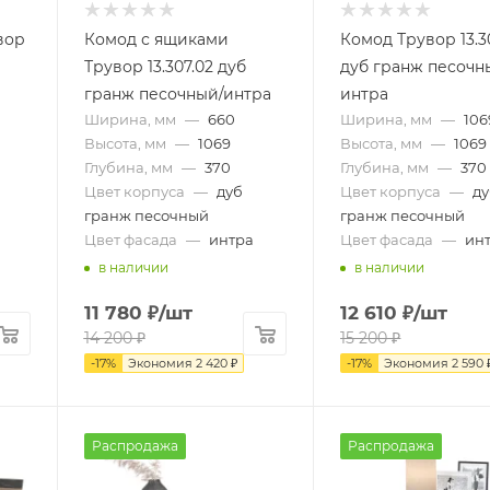
вор
Комод с ящиками
Комод Трувор 13.30
Трувор 13.307.02 дуб
дуб гранж песочн
гранж песочный/интра
интра
Ширина, мм
—
660
Ширина, мм
—
106
Высота, мм
—
1069
Высота, мм
—
1069
Глубина, мм
—
370
Глубина, мм
—
370
Цвет корпуса
—
дуб
Цвет корпуса
—
д
гранж песочный
гранж песочный
Цвет фасада
—
интра
Цвет фасада
—
ин
в наличии
в наличии
11 780
₽
/шт
12 610
₽
/шт
14 200
₽
15 200
₽
-
17
%
Экономия
2 420
₽
-
17
%
Экономия
2 590
Распродажа
Распродажа