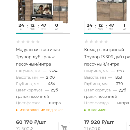
24
12
47
16
0
24
12
47
16
1
дн
час
мин
сек
шт
дн
час
мин
сек
шт
Модульная гостиная
Комод с витриной
Трувор дуб гранж
Трувор 13.306 дуб гр
песочный/интра
песочный/интра
Ширина, мм
—
3324
Ширина, мм
—
858
Высота, мм
—
2100
Высота, мм
—
1353
Глубина, мм
—
454
Глубина, мм
—
370
Цвет корпуса
—
дуб
Цвет корпуса
—
дуб
гранж песочный
гранж песочный
Цвет фасада
—
интра
Цвет фасада
—
интра
изготовление под заказ
в наличии
60 170
₽
/шт
17 920
₽
/шт
72 500
₽
21 600
₽