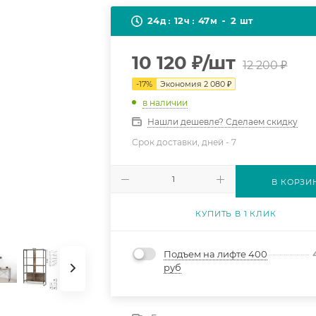
24
12
47
2
д
ч
м
шт
10 120
₽
/шт
12 200
₽
-
17
%
Экономия
2 080
₽
в наличии
Нашли дешевле? Сделаем скидку
Срок доставки, дней -
7
В КОРЗИ
КУПИТЬ В 1 КЛИК
Подъем на лифте 400
руб