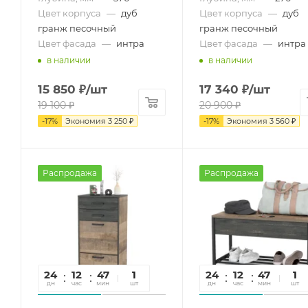
Цвет корпуса
—
дуб
Цвет корпуса
—
дуб
гранж песочный
гранж песочный
Цвет фасада
—
интра
Цвет фасада
—
интра
в наличии
в наличии
15 850
₽
/шт
17 340
₽
/шт
19 100
₽
20 900
₽
-
17
%
Экономия
3 250
₽
-
17
%
Экономия
3 560
₽
Распродажа
Распродажа
24
12
47
16
1
24
12
47
16
1
дн
час
мин
сек
шт
дн
час
мин
сек
шт