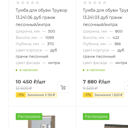
Тумба для обуви Трувор
Тумба для обуви Тру
13.241.06 дуб гранж
13.241.03 дуб гранж
песочный/интра
песочный/интра
Ширина, мм
—
500
Ширина, мм
—
800
Высота, мм
—
1069
Высота, мм
—
422
Глубина, мм
—
370
Глубина, мм
—
366
Цвет корпуса
—
дуб
Цвет корпуса
—
дуб
гранж песочный
гранж песочный
Цвет фасада
—
интра
Цвет фасада
—
интра
в наличии
в наличии
10 450
₽
/шт
7 880
₽
/шт
12 600
₽
9 500
₽
-
17
%
Экономия
2 150
₽
-
17
%
Экономия
1 620
₽
Распродажа
Распродажа