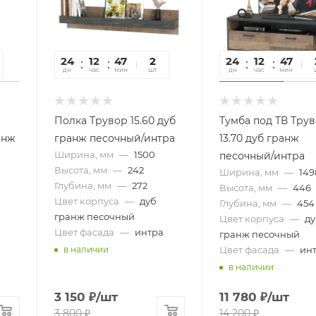
24
12
47
16
2
24
12
47
1
дн
час
мин
сек
шт
дн
час
мин
се
Полка Трувор 15.60 дуб
Тумба под ТВ Тру
анж
гранж песочный/интра
13.70 дуб гранж
Ширина, мм
—
1500
песочный/интра
Высота, мм
—
242
Ширина, мм
—
149
Глубина, мм
—
272
Высота, мм
—
446
Цвет корпуса
—
дуб
Глубина, мм
—
454
гранж песочный
Цвет корпуса
—
д
Цвет фасада
—
интра
гранж песочный
Цвет фасада
—
ин
в наличии
в наличии
3 150
₽
/шт
11 780
₽
/шт
3 800
₽
14 200
₽