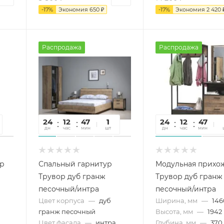
-
17
%
Экономия
650
₽
-
17
%
Экономия
2 420
Распродажа
Распродажа
24
12
47
16
1
24
12
47
1
дн
час
мин
сек
шт
дн
час
мин
се
р
Спальный гарнитур
Модульная прихо
Трувор дуб гранж
Трувор дуб гранж
песочный/интра
песочный/интра
Цвет корпуса
—
дуб
Ширина, мм
—
146
гранж песочный
Высота, мм
—
1942
Цвет фасада
—
интра
Глубина, мм
—
370