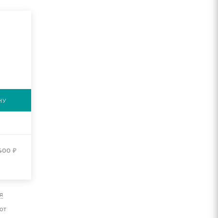
НУ
400
₽
я
от