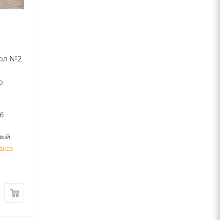
ол №2
й
0
уб
лый
аказ