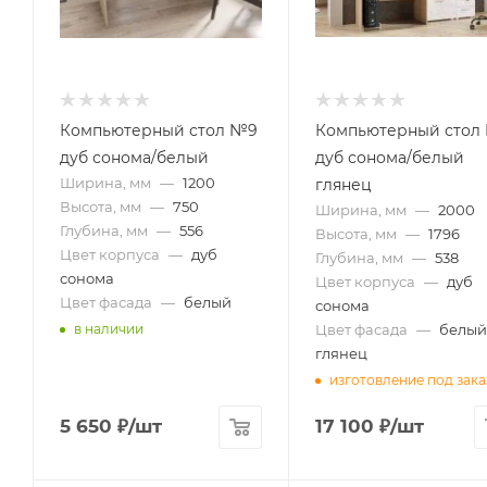
Компьютерный стол №9
Компьютерный стол
дуб сонома/белый
дуб сонома/белый
Ширина, мм
—
1200
глянец
Высота, мм
—
750
Ширина, мм
—
2000
Глубина, мм
—
556
Высота, мм
—
1796
Цвет корпуса
—
дуб
Глубина, мм
—
538
сонома
Цвет корпуса
—
дуб
Цвет фасада
—
белый
сонома
Цвет фасада
—
белый
в наличии
глянец
изготовление под зака
5 650
₽
/шт
17 100
₽
/шт