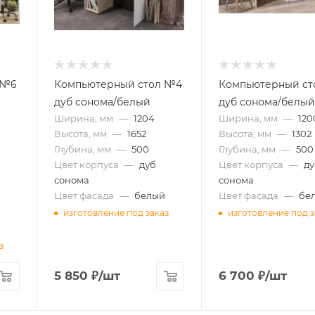
 №6
Компьютерный стол №4
Компьютерный ст
дуб сонома/белый
дуб сонома/белы
Ширина, мм
—
1204
Ширина, мм
—
120
Высота, мм
—
1652
Высота, мм
—
1302
Глубина, мм
—
500
Глубина, мм
—
500
Цвет корпуса
—
дуб
Цвет корпуса
—
д
сонома
сонома
Цвет фасада
—
белый
Цвет фасада
—
бе
изготовление под заказ
изготовление под з
з
5 850
₽
/шт
6 700
₽
/шт