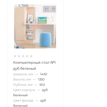
Компьютерный стол №1
дуб беленый
Ширина, мм
—
1450
Высота, мм
—
1350
Глубина, мм
—
502
Цвет корпуса
—
дуб
беленый
Цвет фасада
—
дуб
беленый