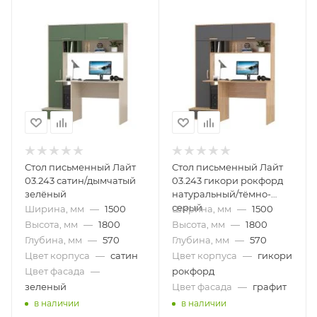
Стол письменный Лайт
Стол письменный Лайт
03.243 сатин/дымчатый
03.243 гикори рокфорд
зелёный
натуральный/тёмно-
серый
Ширина, мм
—
1500
Ширина, мм
—
1500
Высота, мм
—
1800
Высота, мм
—
1800
Глубина, мм
—
570
Глубина, мм
—
570
Цвет корпуса
—
сатин
Цвет корпуса
—
гикори
Цвет фасада
—
рокфорд
зеленый
Цвет фасада
—
графит
в наличии
в наличии