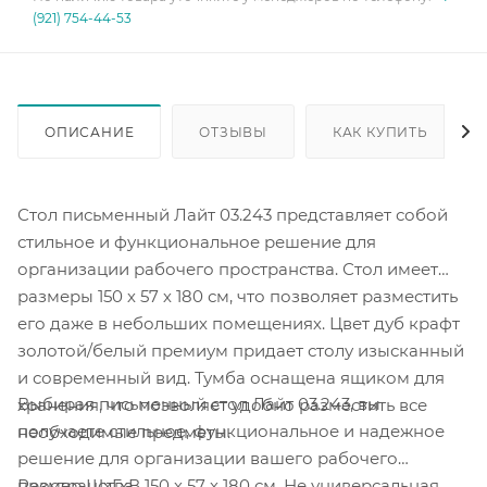
(921) 754-44-53
ОПИСАНИЕ
ОТЗЫВЫ
КАК КУПИТЬ
Стол письменный Лайт 03.243 представляет собой
стильное и функциональное решение для
организации рабочего пространства. Стол имеет
размеры 150 х 57 х 180 см, что позволяет разместить
его даже в небольших помещениях. Цвет дуб крафт
золотой/белый премиум придает столу изысканный
и современный вид.
Тумба оснащена ящиком для
Выбирая письменный стол Лайт 03.243, вы
хранения, что позволяет удобно разместить все
получаете стильное, функциональное и надежное
необходимые предметы.
решение для организации вашего рабочего
пространства.
Размер ШхГхВ 150 х 57 х 180 см. Не универсальная