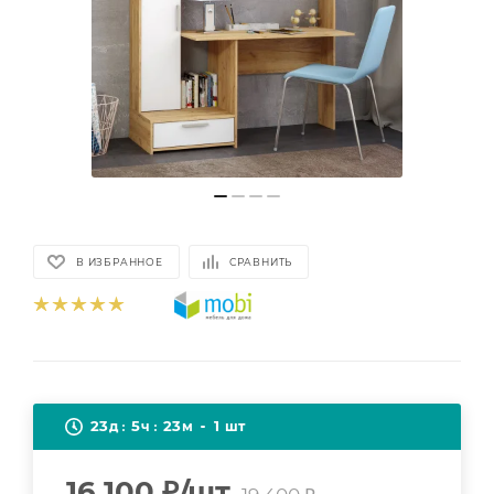
В ИЗБРАННОЕ
СРАВНИТЬ
23
5
23
1
д
ч
м
шт
16 100
₽
/шт