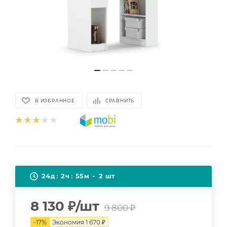
В ИЗБРАННОЕ
СРАВНИТЬ
24
2
55
2
д
ч
м
шт
8 130
₽
/шт
9 800
₽
-
17
%
Экономия
1 670
₽