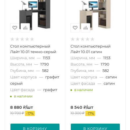
Стол компьютерный
Стол компьютерный
Лайт 10.01 темно-серый
Лайт 10.01 сатин
Ширина, мм
—
1153
Ширина, мм
—
1153
Высота, мм
—
1790
Высота, мм
—
1790
Глубина, мм
—
582
Глубина, мм
—
582
Цвет корпуса
—
графит
Цвет корпуса
—
сатин
серый
Цвет фасада
—
сатин
Цвет фасада
—
графит
в наличии
в наличии
8 880
₽
/шт
8 540
₽
/шт
10 700
₽
10 300
₽
-
17
%
-
17
%
В КОРЗИНУ
В КОРЗИНУ