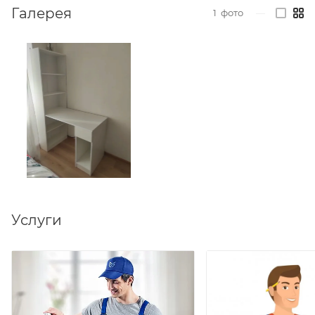
Особенностью стола является наличие тумбы с
Галерея
1
фото
—
ящиком для хранения и стеллажа. Это позволяет
удобно разместить все необходимые аксессуары и
документы, сохраняя порядок на рабочем месте.
Стол имеет угловую форму, что позволяет
сэкономить пространство и использовать его
максимально эффективно.
Важно отметить, что крепление к стене стеллажа
является обязательным условием для обеспечения
безопасности и устойчивости конструкции.
Услуги
Цвет белый, ШхГхВ 115,3 х 58,2 х 179 см. Универсальная
сборка.