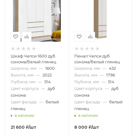
Шкаф Челси 1600 дуб
Пенал Челси дуб
сонома/белый глянец
сонома/белый глянец
Ширина, мм
—
1600
Ширина, мм
—
452
Высота, мм
—
2022
Высота, мм
—
1796
Глубина, мм
—
514
Глубина, мм
—
514
Цвет корпуса
—
дуб
Цвет корпуса
—
дуб
сонома
сонома
Цвет фасада
—
белый
Цвет фасада
—
белый
глянец
глянец
в наличии
в наличии
21 600
₽
/шт
8 000
₽
/шт