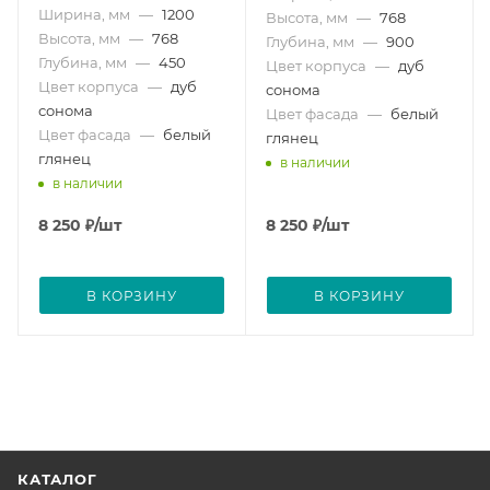
Ширина, мм
—
1200
Высота, мм
—
768
Высота, мм
—
768
Глубина, мм
—
900
Глубина, мм
—
450
Цвет корпуса
—
дуб
Цвет корпуса
—
дуб
сонома
сонома
Цвет фасада
—
белый
Цвет фасада
—
белый
глянец
глянец
в наличии
в наличии
8 250
₽
/шт
8 250
₽
/шт
В КОРЗИНУ
В КОРЗИНУ
КАТАЛОГ