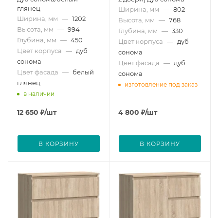
глянец
Ширина, мм
—
802
Ширина, мм
—
1202
Высота, мм
—
768
Высота, мм
—
994
Глубина, мм
—
330
Глубина, мм
—
450
Цвет корпуса
—
дуб
Цвет корпуса
—
дуб
сонома
сонома
Цвет фасада
—
дуб
Цвет фасада
—
белый
сонома
глянец
изготовление под заказ
в наличии
12 650
₽
/шт
4 800
₽
/шт
В КОРЗИНУ
В КОРЗИНУ