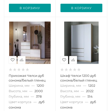
В КОРЗИНУ
В КОРЗИНУ
Прихожая Челси дуб
Шкаф Челси 1200 дуб
сонома/белый глянец
сонома/белый глянец
Ширина, мм
—
1200
Ширина, мм
—
1202
Высота, мм
—
2000
Высота, мм
—
2022
Глубина, мм
—
378
Глубина, мм
—
514
Цвет корпуса
—
дуб
Цвет корпуса
—
дуб
сонома
сонома