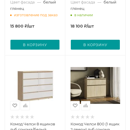
Цвет фасада
—
белый
Цвет фасада
—
белый
глянец
глянец
изготовление под заказ
в наличии
15 800
₽
/шт
18 100
₽
/шт
В КОРЗИНУ
В КОРЗИНУ
Комод Челси 8 ящиков
Комод Челси 800 (1 ящик
дуб сонома/белый
2 двери) дуб сонома