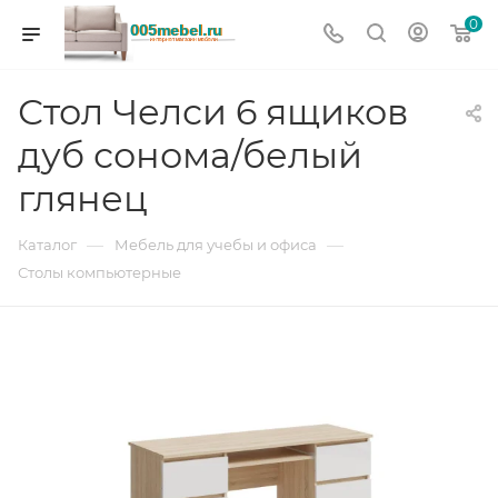
0
Стол Челси 6 ящиков
дуб сонома/белый
глянец
—
—
Каталог
Мебель для учебы и офиса
Столы компьютерные