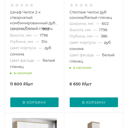
Шкаф Челси 2-х
Стеллаж Челси дуб
створчатый
сонома/белый глянец
комбинированный дуб
Ширина, мм
—
602
сонома/белый глянец
Ширина, мм
—
902
Высота, мм
—
1796
Высота, мм
—
1796
Глубина, мм
—
386
Глубина, мм
—
514
Цвет корпуса
—
дуб
Цвет корпуса
—
дуб
сонома
сонома
Цвет фасада
—
белый
Цвет фасада
—
белый
глянец
глянец
в наличии
в наличии
11 600
₽
/шт
6 650
₽
/шт
В КОРЗИНУ
В КОРЗИНУ