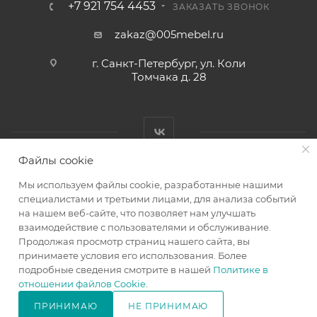
+7 921 754 4453
ЗАКАЗАТЬ ЗВОНОК
zakaz@005mebel.ru
г. Санкт-Петербург, ул. Коли
Томчака д. 28
Файлы cookie
Мы используем файлы cookie, разработанные нашими
специалистами и третьими лицами, для анализа событий
на нашем веб-сайте, что позволяет нам улучшать
Интернет магазин мебели в Санкт-Петербурге © 2000-2026
взаимодействие с пользователями и обслуживание.
г.
Продолжая просмотр страниц нашего сайта, вы
принимаете условия его использования. Более
подробные сведения смотрите в нашей
Политике в
отношении файлов Cookie
.
ПРИНИМАЮ
НЕ ПРИНИМАЮ