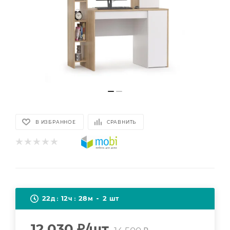
В ИЗБРАННОЕ
СРАВНИТЬ
22
12
28
2
д
ч
м
шт
12 030
₽
/шт