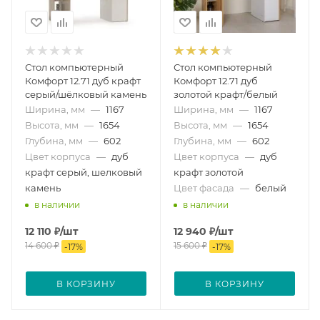
Стол компьютерный
Стол компьютерный
Комфорт 12.71 дуб крафт
Комфорт 12.71 дуб
серый/шёлковый камень
золотой крафт/белый
Ширина, мм
—
1167
Ширина, мм
—
1167
Высота, мм
—
1654
Высота, мм
—
1654
Глубина, мм
—
602
Глубина, мм
—
602
Цвет корпуса
—
дуб
Цвет корпуса
—
дуб
крафт серый, шелковый
крафт золотой
камень
Цвет фасада
—
белый
в наличии
в наличии
12 110
₽
/шт
12 940
₽
/шт
14 600
₽
15 600
₽
-
17
%
-
17
%
В КОРЗИНУ
В КОРЗИНУ