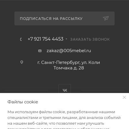
ПОДПИСАТЬСЯ НА РАССЫЛКУ
+7 921 754 4453
ЗАКАЗАТЬ ЗВОНОК
zakaz@005mebel.ru
г. Санкт-Петербург, ул. Коли
Томчака д. 28
Файлы cookie
Мы используем файлы cookie, разработанные нашими
специалистами и третьими лицами, для анализа событий
на нашем веб-сайте, что позволяет нам улучшать
Интернет магазин мебели в Санкт-Петербурге © 2000-2026