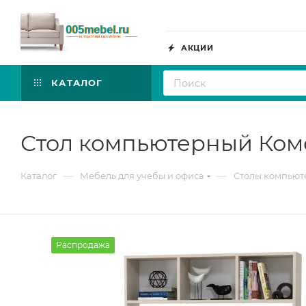
АКЦИИ
КАТАЛОГ
Стол компьютерный Комф
—
—
Каталог
Мебель для учебы и офиса
Столы компью
Распродажа