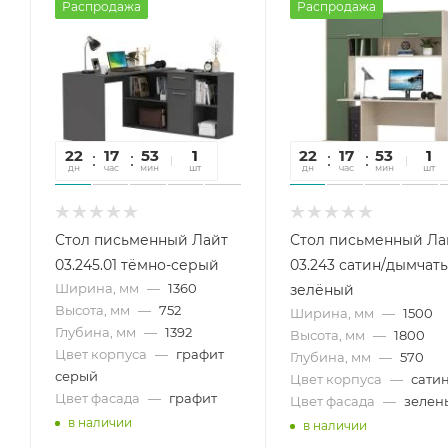
Распродажа
Распродажа
22
17
53
43
1
22
17
53
43
1
дн
час
мин
сек
шт
дн
час
мин
сек
шт
Стол письменный Лайт
Стол письменный Ла
03.245.01 тёмно-серый
03.243 сатин/дымчат
Ширина, мм
—
1360
зелёный
Высота, мм
—
752
Ширина, мм
—
1500
Глубина, мм
—
1392
Высота, мм
—
1800
Цвет корпуса
—
графит
Глубина, мм
—
570
серый
Цвет корпуса
—
сати
Цвет фасада
—
графит
Цвет фасада
—
зелен
в наличии
в наличии