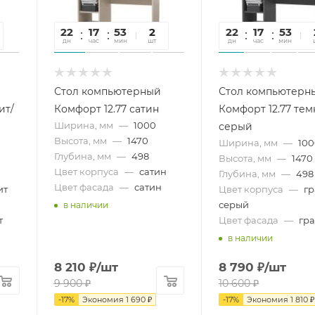
22
17
53
43
2
22
17
53
4
дн
час
мин
сек
шт
дн
час
мин
се
Стол компьютерный
Стол компьютерн
ит/
Комфорт 12.77 сатин
Комфорт 12.77 тем
Ширина, мм
—
1000
серый
Высота, мм
—
1470
Ширина, мм
—
10
Глубина, мм
—
498
Высота, мм
—
1470
Цвет корпуса
—
сатин
Глубина, мм
—
498
Цвет фасада
—
сатин
ит
Цвет корпуса
—
г
серый
в наличии
т
Цвет фасада
—
гр
в наличии
8 210
₽
/шт
8 790
₽
/шт
9 900
₽
10 600
₽
-
17
%
Экономия
1 690
₽
-
17
%
Экономия
1 810
₽