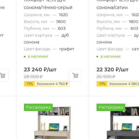
ум
сонома/тёмно-серый
сонома/сатин
Ширина, мм
—
1620
Ширина, мм
—
162
Высота, мм
—
1800
Высота, мм
—
1800
Глубина, мм
—
603
Глубина, мм
—
603
ит
Цвет корпуса
—
дуб
Цвет корпуса
—
д
сонома
сонома
Цвет фасада
—
графит
Цвет фасада
—
са
в наличии
в наличии
23 240
₽
/шт
22 320
₽
/шт
28 000
₽
26 900
₽
-
17
%
Экономия
4 760
₽
-
17
%
Экономия
4 580
Распродажа
Распродажа