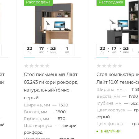
Распродажа
Распродажа
22
17
53
43
1
22
17
53
4
дн
час
мин
сек
шт
дн
час
мин
се
йт
Стол письменный Лайт
Стол компьютерн
ый
03.243 гикори рокфорд
Лайт 10.01 темно-
Ширина, мм
—
115
натуральный/тёмно-
Высота, мм
—
1790
серый
Глубина, мм
—
582
Ширина, мм
—
1500
Цвет корпуса
—
г
Высота, мм
—
1800
серый
н
Глубина, мм
—
570
Цвет фасада
—
гр
ый
Цвет корпуса
—
гикори
в наличии
рокфорд
Цвет фасада
—
графит