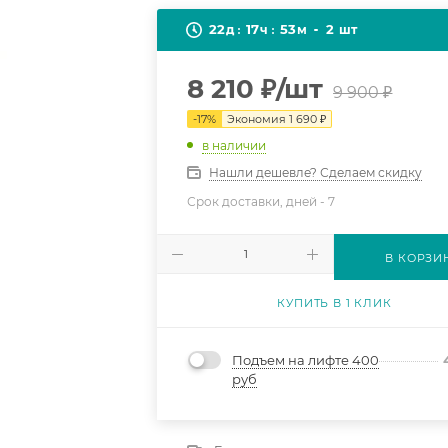
22
17
53
2
д
ч
м
шт
8 210
₽
/шт
9 900
₽
-
17
%
Экономия
1 690
₽
в наличии
Нашли дешевле? Сделаем скидку
Срок доставки, дней -
7
В КОРЗИ
КУПИТЬ В 1 КЛИК
Подъем на лифте 400
руб