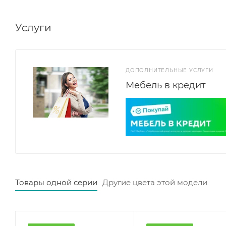
периферийных устройств и других необходимых пред
позволяет разместить на ней дополнительные элемен
Услуги
Стол обладает удобной и надежной системой сборки,
Сборка универсальная по расположению.
ДОПОЛНИТЕЛЬНЫЕ УСЛУГИ
Мебель в кредит
Товары одной серии
Другие цвета этой модели