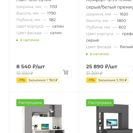
Ширина, мм
—
1153
серый/белый преми
Высота, мм
—
1790
Ширина, мм
—
1620
Глубина, мм
—
582
Высота, мм
—
1800
Цвет корпуса
—
сатин
Глубина, мм
—
602
Цвет фасада
—
сатин
Цвет корпуса
—
граф
серый
в наличии
Цвет фасада
—
белый
в наличии
8 540
₽
/шт
25 890
₽
/шт
10 300
₽
31 200
₽
-
17
%
Экономия
1 760
₽
-
17
%
Экономия
5 310
₽
Распродажа
Распродажа