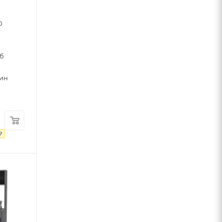
0
уб
тин
₽