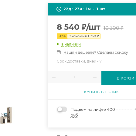
22
23
1
1
д
ч
м
шт
8 540
₽
/шт
10 300
₽
-
17
%
Экономия
1 760
₽
в наличии
Нашли дешевле? Сделаем скидку
Срок доставки, дней -
7
В КОРЗИ
КУПИТЬ В 1 КЛИК
Подъем на лифте 400
руб