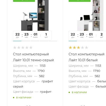
22
23
01
21
1
22
23
01
21
2
дн
час
мин
сек
шт
дн
час
мин
сек
шт
Стол компьютерный
Стол компьютерный
Лайт 10.01 темно-серый
Лайт 10.01 белый
Ширина, мм
—
1153
Ширина, мм
—
1153
Высота, мм
—
1790
Высота, мм
—
1790
Глубина, мм
—
582
Глубина, мм
—
582
Цвет корпуса
—
графит
Цвет корпуса
—
белы
серый
Цвет фасада
—
белый
Цвет фасада
—
графит
в наличии
в наличии