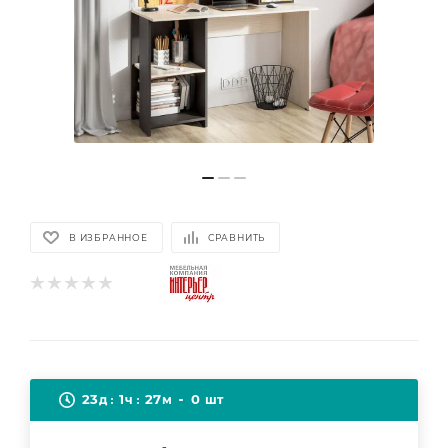
В ИЗБРАННОЕ
СРАВНИТЬ
23
1
27
0
д
ч
м
шт