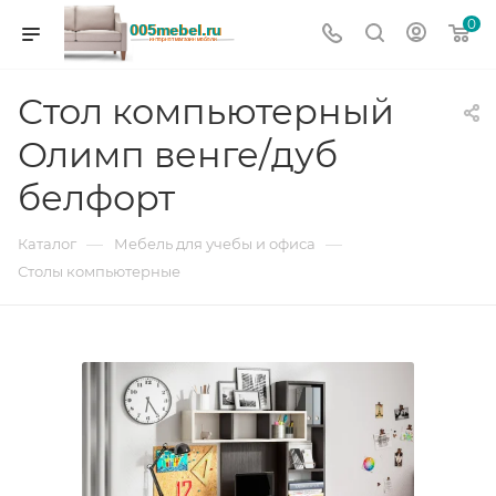
0
Стол компьютерный
Олимп венге/дуб
белфорт
—
—
Каталог
Мебель для учебы и офиса
Столы компьютерные