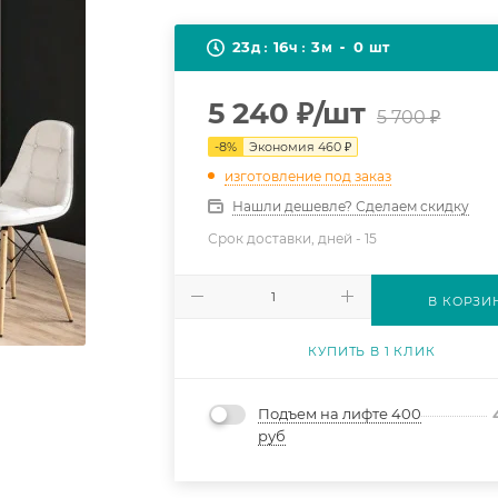
23
16
3
0
д
ч
м
шт
5 240
₽
/шт
5 700
₽
-
8
%
Экономия
460
₽
изготовление под заказ
Нашли дешевле? Сделаем скидку
Срок доставки, дней -
15
В КОРЗИ
КУПИТЬ В 1 КЛИК
Подъем на лифте 400
руб