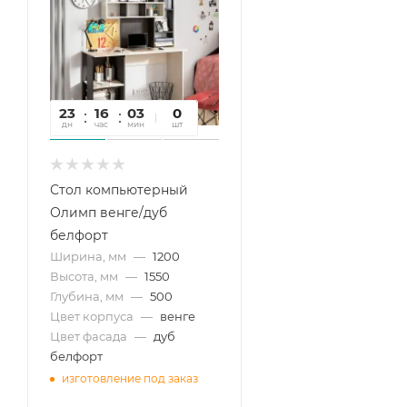
23
16
03
38
0
дн
час
мин
сек
шт
Стол компьютерный
Олимп венге/дуб
белфорт
Ширина, мм
—
1200
Высота, мм
—
1550
Глубина, мм
—
500
Цвет корпуса
—
венге
Цвет фасада
—
дуб
белфорт
изготовление под заказ