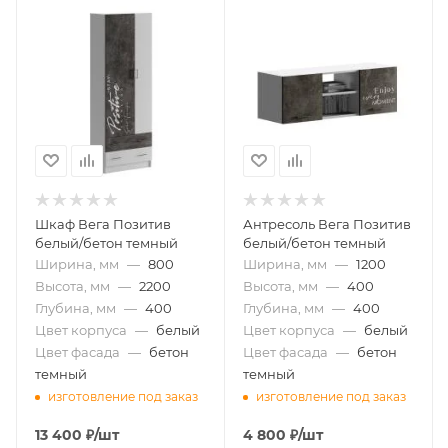
Шкаф Вега Позитив
Антресоль Вега Позитив
белый/бетон темный
белый/бетон темный
Ширина, мм
—
800
Ширина, мм
—
1200
Высота, мм
—
2200
Высота, мм
—
400
Глубина, мм
—
400
Глубина, мм
—
400
Цвет корпуса
—
белый
Цвет корпуса
—
белый
Цвет фасада
—
бетон
Цвет фасада
—
бетон
темный
темный
изготовление под заказ
изготовление под заказ
13 400
₽
/шт
4 800
₽
/шт