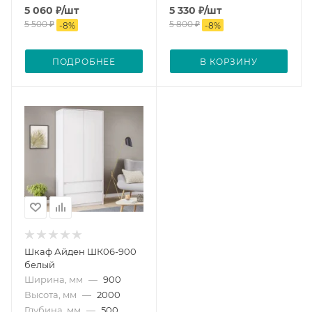
5 060
₽
/шт
5 330
₽
/шт
5 500
₽
5 800
₽
-
8
%
-
8
%
ПОДРОБНЕЕ
В КОРЗИНУ
Шкаф Айден ШК06-900
белый
Ширина, мм
—
900
Высота, мм
—
2000
Глубина, мм
—
500