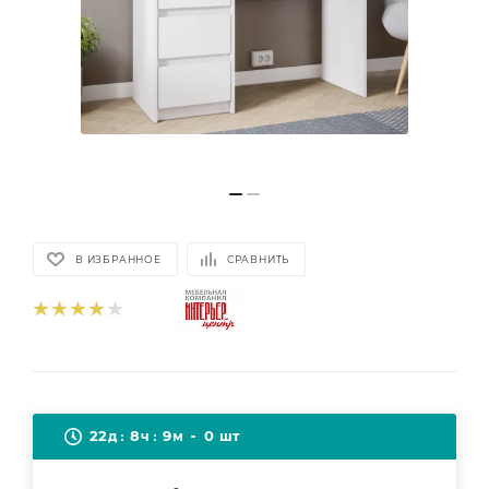
В ИЗБРАННОЕ
СРАВНИТЬ
22
8
9
0
д
ч
м
шт