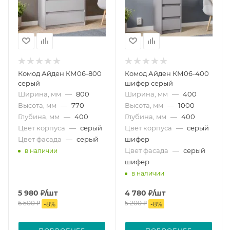
Комод Айден КМ06-800
Комод Айден КМ06-400
серый
шифер серый
Ширина, мм
—
800
Ширина, мм
—
400
Высота, мм
—
770
Высота, мм
—
1000
Глубина, мм
—
400
Глубина, мм
—
400
Цвет корпуса
—
серый
Цвет корпуса
—
серый
Цвет фасада
—
серый
шифер
Цвет фасада
—
серый
в наличии
шифер
в наличии
5 980
₽
/шт
4 780
₽
/шт
6 500
₽
5 200
₽
-
8
%
-
8
%