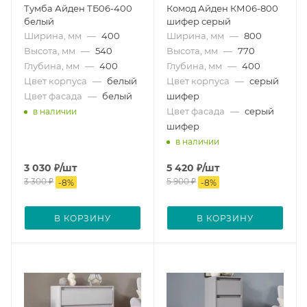
Тумба Айден ТБ06-400
Комод Айден КМ06-800
белый
шифер серый
Ширина, мм
—
400
Ширина, мм
—
800
Высота, мм
—
540
Высота, мм
—
770
Глубина, мм
—
400
Глубина, мм
—
400
Цвет корпуса
—
белый
Цвет корпуса
—
серый
Цвет фасада
—
белый
шифер
Цвет фасада
—
серый
в наличии
шифер
в наличии
3 030
₽
/шт
5 420
₽
/шт
3 300
₽
5 900
₽
-
8
%
-
8
%
В КОРЗИНУ
В КОРЗИНУ