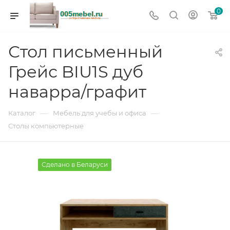
0
Стол письменный
Грейс BIU1S дуб
наварра/графит
—
—
Каталог
Мебель для учебы и офиса
Столы компьютерные
Сделано в Беларуси