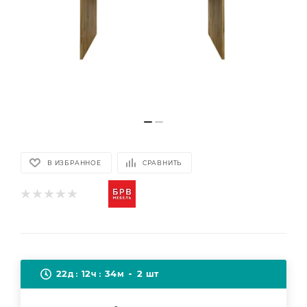
В ИЗБРАННОЕ
СРАВНИТЬ
22
12
34
2
д
ч
м
шт