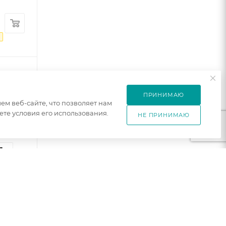
₽
ПРИНИМАЮ
м веб-сайте, что позволяет нам
те условия его использования.
НЕ ПРИНИМАЮ
3
1
к
шт
OL/120
0