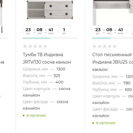
23
08
41
43
1
23
08
41
4
дн
час
мин
сек
шт
дн
час
мин
се
Тумба ТВ Индиана
Стол письменный
на
JRTV/130 сосна каньон
Индиана JBIU2S с
Ширина, мм
—
1300
каньон
Высота, мм
—
525
Ширина, мм
—
120
Глубина, мм
—
400
Высота, мм
—
780
Цвет корпуса
—
сосна
Глубина, мм
—
650
каньйон
а
Цвет корпуса
—
со
Цвет фасада
—
сосна
каньйон
каньйон
Цвет фасада
—
со
каньйон
в наличии
в наличии