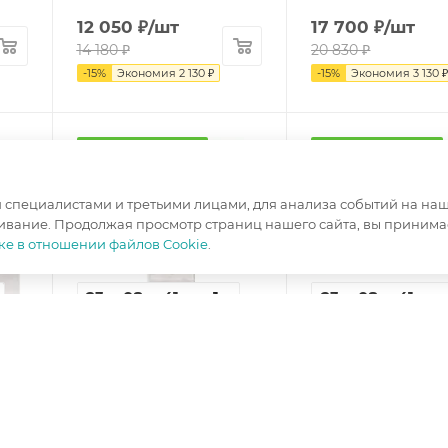
12 050
₽
/шт
17 700
₽
/шт
14 180
₽
20 830
₽
-
15
%
Экономия
2 130
₽
-
15
%
Экономия
3 130
Сделано в
Сделано в
Беларуси
Беларуси
специалистами и третьими лицами, для анализа событий на наше
ивание. Продолжая просмотр страниц нашего сайта, вы принимае
ке в отношении файлов Cookie
.
23
08
41
43
1
23
08
41
4
дн
час
мин
сек
шт
дн
час
мин
се
Стеллаж Индиана
Полка Индиана JP
н
JREG4SO/50 сосна
сосна каньон
Ширина, мм
—
120
каньон