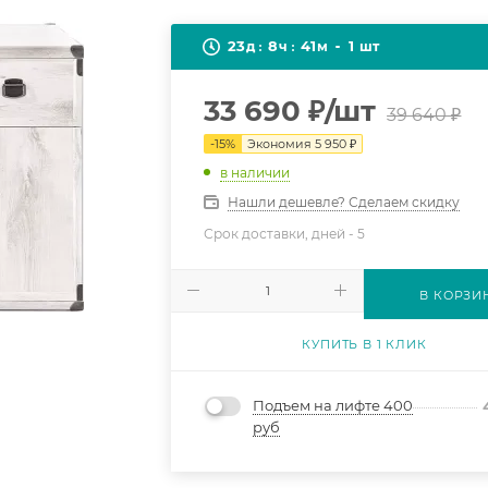
23
8
41
1
д
ч
м
шт
33 690
₽
/шт
39 640
₽
-
15
%
Экономия
5 950
₽
в наличии
Нашли дешевле? Сделаем скидку
Срок доставки, дней -
5
В КОРЗИ
КУПИТЬ В 1 КЛИК
Подъем на лифте 400
руб