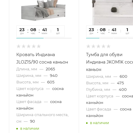
23
08
41
43
1
23
08
41
43
1
дн
час
мин
сек
шт
дн
час
мин
сек
шт
Кровать Индиана
Тумба для обуви
JLOZ1S/90 сосна каньон
Индиана JKOM1K сос
Длина, мм
—
2065
каньон
Ширина, мм
—
940
Ширина, мм
—
600
Высота, мм
—
605
Высота, мм
—
475
Цвет корпуса
—
сосна
Глубина, мм
—
400
каньйон
Цвет корпуса
—
сосн
Цвет фасада
—
сосна
каньйон
каньйон
Цвет фасада
—
сосна
Ширина спального места,
каньйон
см
—
90
в наличии
в наличии