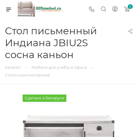
0
Стол письменный
Индиана JBIU2S
сосна каньон
—
—
Каталог
Мебель для учебы и офиса
Столы компьютерные
Сделано в Беларуси