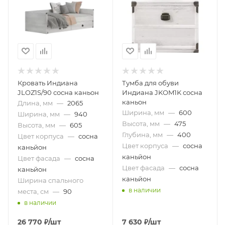
Кровать Индиана
Тумба для обуви
JLOZ1S/90 сосна каньон
Индиана JKOM1K сосна
каньон
Длина, мм
—
2065
Ширина, мм
—
600
Ширина, мм
—
940
Высота, мм
—
475
Высота, мм
—
605
Глубина, мм
—
400
Цвет корпуса
—
сосна
Цвет корпуса
—
сосна
каньйон
каньйон
Цвет фасада
—
сосна
Цвет фасада
—
сосна
каньйон
каньйон
Ширина спального
в наличии
места, см
—
90
в наличии
26 770
₽
/шт
7 630
₽
/шт