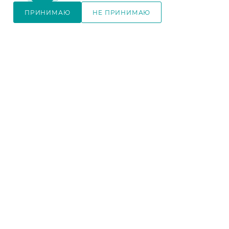
Цвет корпуса
—
сосна
каньйон
ПРИНИМАЮ
НЕ ПРИНИМАЮ
каньйон
Цвет фасада
—
сосна
В КОРЗИНУ
Цвет фасада
—
сосна
каньйон
каньйон
в наличии
Ширина спального
места, см
—
160
изготовление под заказ
12 050
₽
/шт
27 080
₽
/шт
14 180
₽
31 860
₽
-
15
%
-
15
%
В КОРЗИНУ
В КОРЗИНУ