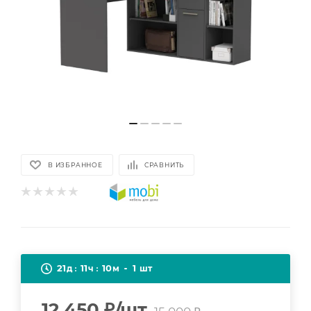
В ИЗБРАННОЕ
СРАВНИТЬ
21
11
10
1
д
ч
м
шт
12 450
₽
/шт