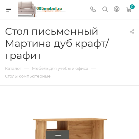
0
Стол письменный
Мартина дуб крафт/
графит
—
—
Каталог
Мебель для учебы и офиса
Столы компьютерные