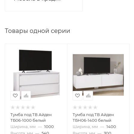
900 белый, вы получаете стильное и
функциональное решение для организации
рабочего пространства, которое будет радовать вас
своей практичностью и удобством на протяжении
Товары одной серии
долгого времени.
Тумба под ТВ Айден
Тумба под ТВ Айден
ТБ06-1000 белый
ТБН06-1400 белый
Ширина, мм
—
1000
Ширина, мм
—
1400
Высота, мм
—
540
Высота, мм
—
300