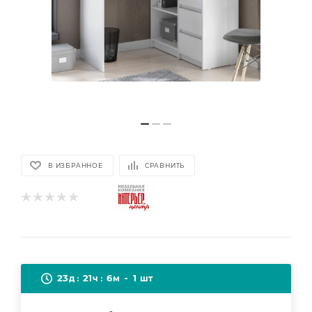
В ИЗБРАННОЕ
СРАВНИТЬ
23
21
6
1
д
ч
м
шт