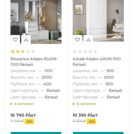
Вешалка Айден ВШ06-
Шкаф Айден ШК06-900
1100 белый
белый
Ширина, мм
—
1100
Ширина, мм
—
900
Высота, мм
—
2000
Высота, мм
—
2000
Глубина, мм
—
400
Глубина, мм
—
500
Цвет корпуса
—
белый
Цвет корпуса
—
белый
Цвет фасада
—
белый
Цвет фасада
—
белый
в наличии
в наличии
10 760
₽
/шт
10 390
₽
/шт
11 700
₽
11 300
₽
-
8
%
-
8
%