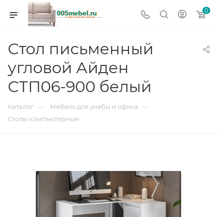
0
Стол письменный
угловой Айден
СТП06-900 белый
—
—
Каталог
Мебель для учебы и офиса
Столы компьютерные