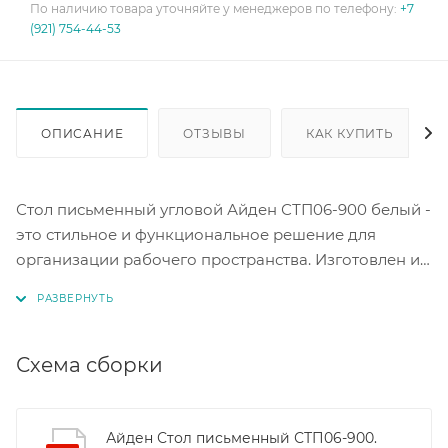
По наличию товара уточняйте у менеджеров по телефону:
+7
(921) 754-44-53
ОПИСАНИЕ
ОТЗЫВЫ
КАК КУПИТЬ
Стол письменный угловой Айден СТП06-900 белый -
это стильное и функциональное решение для
организации рабочего пространства. Изготовлен из
качественного материала ЛДСП, который
обеспечивает долговечность и надежность
конструкции.
Схема сборки
Угловая форма стола позволяет эффективно
использовать пространство в комнате, а также
обеспечивает удобство при работе с компьютером
Айден Стол письменный СТП06-900.