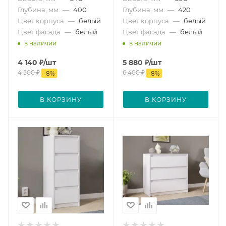
Глубина, мм
—
400
Глубина, мм
—
420
Цвет корпуса
—
белый
Цвет корпуса
—
белый
Цвет фасада
—
белый
Цвет фасада
—
белый
в наличии
в наличии
4 140
₽
/шт
5 880
₽
/шт
4 500
₽
6 400
₽
-
8
%
-
8
%
В КОРЗИНУ
В КОРЗИНУ