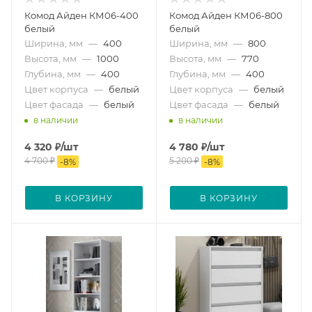
Комод Айден КМ06-400
Комод Айден КМ06-800
белый
белый
Ширина, мм
—
400
Ширина, мм
—
800
Высота, мм
—
1000
Высота, мм
—
770
Глубина, мм
—
400
Глубина, мм
—
400
Цвет корпуса
—
белый
Цвет корпуса
—
белый
Цвет фасада
—
белый
Цвет фасада
—
белый
в наличии
в наличии
4 320
₽
/шт
4 780
₽
/шт
4 700
₽
5 200
₽
-
8
%
-
8
%
В КОРЗИНУ
В КОРЗИНУ