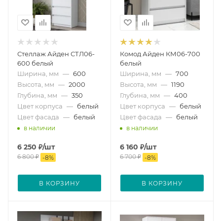
Стеллаж Айден СТЛ06-
Комод Айден КМ06-700
600 белый
белый
Ширина, мм
—
600
Ширина, мм
—
700
Высота, мм
—
2000
Высота, мм
—
1190
Глубина, мм
—
350
Глубина, мм
—
400
Цвет корпуса
—
белый
Цвет корпуса
—
белый
Цвет фасада
—
белый
Цвет фасада
—
белый
в наличии
в наличии
6 250
₽
/шт
6 160
₽
/шт
6 800
₽
6 700
₽
-
8
%
-
8
%
В КОРЗИНУ
В КОРЗИНУ