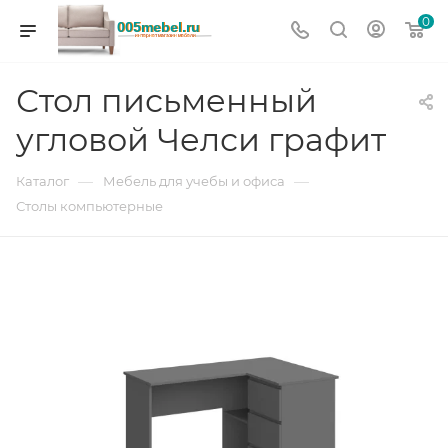
0
Стол письменный
угловой Челси графит
—
—
Каталог
Мебель для учебы и офиса
Столы компьютерные