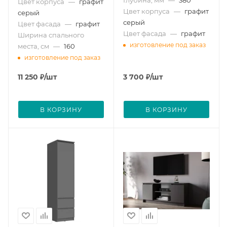
Цвет корпуса
—
графит
Цвет корпуса
—
графит
серый
серый
Цвет фасада
—
графит
Цвет фасада
—
графит
Ширина спального
изготовление под заказ
места, см
—
160
изготовление под заказ
11 250
₽
/шт
3 700
₽
/шт
В КОРЗИНУ
В КОРЗИНУ