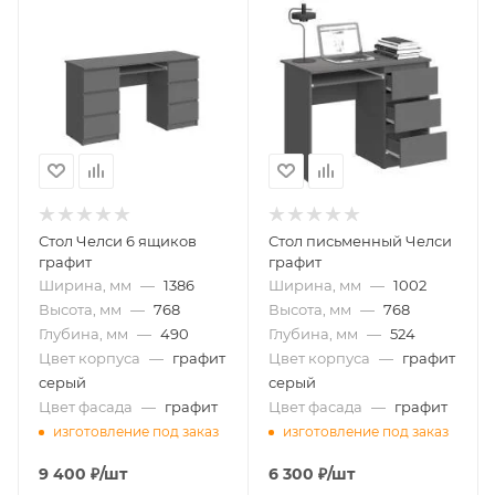
Стол Челси 6 ящиков
Стол письменный Челси
графит
графит
Ширина, мм
—
1386
Ширина, мм
—
1002
Высота, мм
—
768
Высота, мм
—
768
Глубина, мм
—
490
Глубина, мм
—
524
Цвет корпуса
—
графит
Цвет корпуса
—
графит
серый
серый
Цвет фасада
—
графит
Цвет фасада
—
графит
изготовление под заказ
изготовление под заказ
9 400
₽
/шт
6 300
₽
/шт