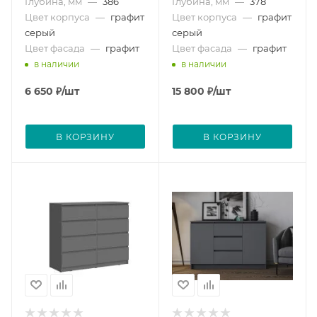
Глубина, мм
—
386
Глубина, мм
—
378
Цвет корпуса
—
графит
Цвет корпуса
—
графит
серый
серый
Цвет фасада
—
графит
Цвет фасада
—
графит
в наличии
в наличии
6 650
₽
/шт
15 800
₽
/шт
В КОРЗИНУ
В КОРЗИНУ