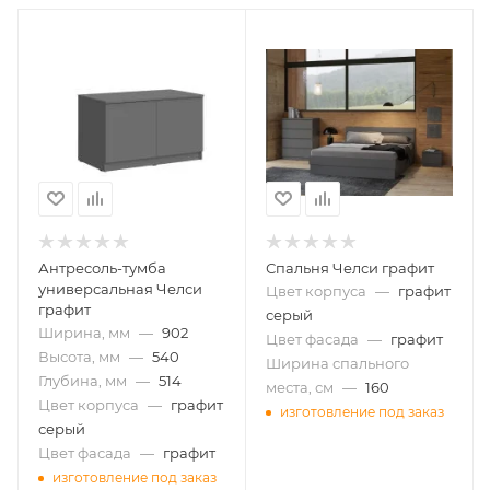
Антресоль-тумба
Спальня Челси графит
универсальная Челси
Цвет корпуса
—
графит
графит
серый
Ширина, мм
—
902
Цвет фасада
—
графит
Высота, мм
—
540
Ширина спального
Глубина, мм
—
514
места, см
—
160
Цвет корпуса
—
графит
изготовление под заказ
серый
Цвет фасада
—
графит
изготовление под заказ