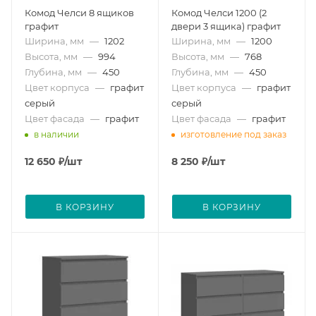
Комод Челси 8 ящиков
Комод Челси 1200 (2
графит
двери 3 ящика) графит
Ширина, мм
—
1202
Ширина, мм
—
1200
Высота, мм
—
994
Высота, мм
—
768
Глубина, мм
—
450
Глубина, мм
—
450
Цвет корпуса
—
графит
Цвет корпуса
—
графит
серый
серый
Цвет фасада
—
графит
Цвет фасада
—
графит
в наличии
изготовление под заказ
12 650
₽
/шт
8 250
₽
/шт
В КОРЗИНУ
В КОРЗИНУ