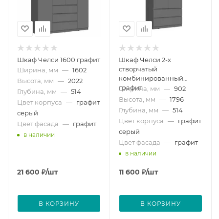
Шкаф Челси 1600 графит
Шкаф Челси 2-х
створчатый
Ширина, мм
—
1602
комбинированный
Высота, мм
—
2022
графит
Ширина, мм
—
902
Глубина, мм
—
514
Высота, мм
—
1796
Цвет корпуса
—
графит
Глубина, мм
—
514
серый
Цвет корпуса
—
графит
Цвет фасада
—
графит
серый
в наличии
Цвет фасада
—
графит
в наличии
21 600
₽
/шт
11 600
₽
/шт
В КОРЗИНУ
В КОРЗИНУ