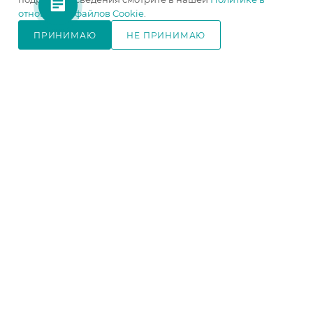
отношении файлов Cookie
.
ПРИНИМАЮ
НЕ ПРИНИМАЮ
В КОРЗИНУ
В КОРЗИНУ
В КОРЗИНУ
Прихожая Челси дуб
Шкаф Челси 1200 дуб
сонома/белый глянец
сонома/белый глянец
Ширина, мм
—
1200
Ширина, мм
—
1202
Высота, мм
—
2000
Высота, мм
—
2022
Глубина, мм
—
378
Глубина, мм
—
514
Цвет корпуса
—
дуб
Цвет корпуса
—
дуб