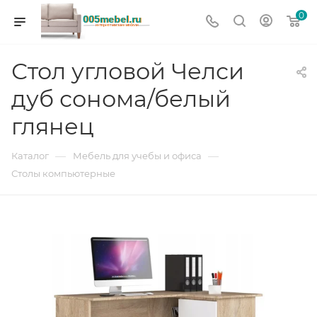
0
Стол угловой Челси
дуб сонома/белый
глянец
—
—
Каталог
Мебель для учебы и офиса
Столы компьютерные