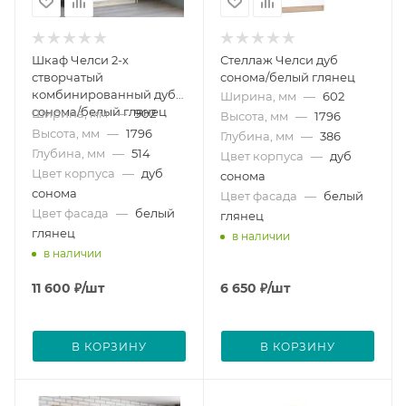
Шкаф Челси 2-х
Стеллаж Челси дуб
створчатый
сонома/белый глянец
комбинированный дуб
Ширина, мм
—
602
сонома/белый глянец
Ширина, мм
—
902
Высота, мм
—
1796
Высота, мм
—
1796
Глубина, мм
—
386
Глубина, мм
—
514
Цвет корпуса
—
дуб
Цвет корпуса
—
дуб
сонома
сонома
Цвет фасада
—
белый
Цвет фасада
—
белый
глянец
глянец
в наличии
в наличии
11 600
₽
/шт
6 650
₽
/шт
В КОРЗИНУ
В КОРЗИНУ