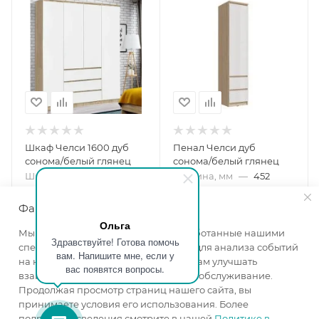
Шкаф Челси 1600 дуб
Пенал Челси дуб
сонома/белый глянец
сонома/белый глянец
Ширина, мм
—
1600
Ширина, мм
—
452
Высота, мм
—
2022
Высота, мм
—
1796
Глубина, мм
—
514
Глубина, мм
—
514
Файлы cookie
Цвет корпуса
—
дуб
Цвет корпуса
—
дуб
Ольга
Мы используем файлы cookie, разработанные нашими
сонома
сонома
Здравствуйте! Готова помочь
специалистами и третьими лицами, для анализа событий
Цвет фасада
—
белый
Цвет фасада
—
белый
вам. Напишите мне, если у
на нашем веб-сайте, что позволяет нам улучшать
вас появятся вопросы.
глянец
глянец
взаимодействие с пользователями и обслуживание.
в наличии
в наличии
Продолжая просмотр страниц нашего сайта, вы
принимаете условия его использования. Более
21 600
₽
/шт
8 000
₽
/шт
подробные сведения смотрите в нашей
Политике в