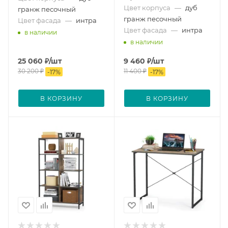
Цвет корпуса
—
дуб
гранж песочный
гранж песочный
Цвет фасада
—
интра
Цвет фасада
—
интра
в наличии
в наличии
25 060
₽
/шт
9 460
₽
/шт
30 200
₽
11 400
₽
-
17
%
-
17
%
В КОРЗИНУ
В КОРЗИНУ