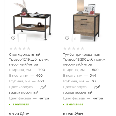
Стол журнальный
Тумба прикроватная
Трувор 12.19 дуб гранж
Трувор 13.290 дуб гранж
песочный/интра
песочный/интра
Ширина, мм
—
700
Ширина, мм
—
500
Высота, мм
—
460
Высота, мм
—
544
Глубина, мм
—
450
Глубина, мм
—
366
Цвет корпуса
—
дуб
Цвет корпуса
—
дуб
гранж песочный
гранж песочный
Цвет фасада
—
интра
Цвет фасада
—
интра
в наличии
в наличии
5 720
₽
/шт
8 050
₽
/шт