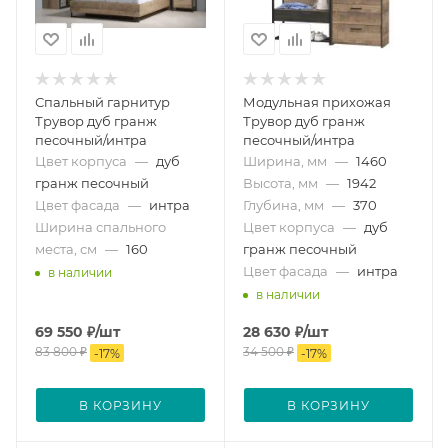
Спальный гарнитур
Модульная прихожая
Трувор дуб гранж
Трувор дуб гранж
песочный/интра
песочный/интра
Цвет корпуса
—
дуб
Ширина, мм
—
1460
гранж песочный
Высота, мм
—
1942
Цвет фасада
—
интра
Глубина, мм
—
370
Ширина спального
Цвет корпуса
—
дуб
места, см
—
160
гранж песочный
Цвет фасада
—
интра
в наличии
в наличии
69 550
₽
/шт
28 630
₽
/шт
83 800
₽
34 500
₽
-
17
%
-
17
%
В КОРЗИНУ
В КОРЗИНУ