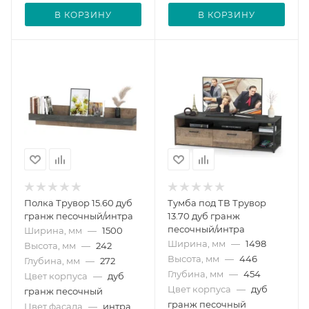
В КОРЗИНУ
В КОРЗИНУ
Полка Трувор 15.60 дуб
Тумба под ТВ Трувор
гранж песочный/интра
13.70 дуб гранж
песочный/интра
Ширина, мм
—
1500
Ширина, мм
—
1498
Высота, мм
—
242
Высота, мм
—
446
Глубина, мм
—
272
Глубина, мм
—
454
Цвет корпуса
—
дуб
Цвет корпуса
—
дуб
гранж песочный
гранж песочный
Цвет фасада
—
интра