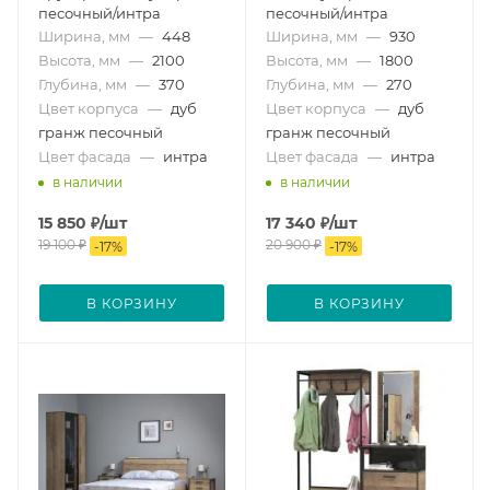
песочный/интра
песочный/интра
Ширина, мм
—
448
Ширина, мм
—
930
Высота, мм
—
2100
Высота, мм
—
1800
Глубина, мм
—
370
Глубина, мм
—
270
Цвет корпуса
—
дуб
Цвет корпуса
—
дуб
гранж песочный
гранж песочный
Цвет фасада
—
интра
Цвет фасада
—
интра
в наличии
в наличии
15 850
₽
/шт
17 340
₽
/шт
19 100
₽
20 900
₽
-
17
%
-
17
%
В КОРЗИНУ
В КОРЗИНУ