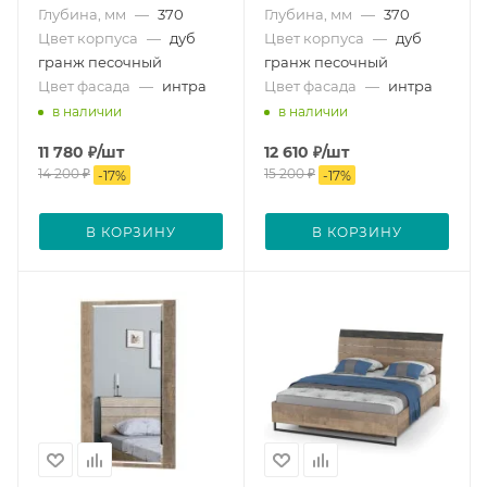
Глубина, мм
—
370
Глубина, мм
—
370
Цвет корпуса
—
дуб
Цвет корпуса
—
дуб
гранж песочный
гранж песочный
Цвет фасада
—
интра
Цвет фасада
—
интра
в наличии
в наличии
11 780
₽
/шт
12 610
₽
/шт
14 200
₽
15 200
₽
-
17
%
-
17
%
В КОРЗИНУ
В КОРЗИНУ