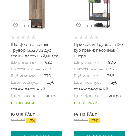
Шкаф для одежды
Прихожая Трувор 15.120
Трувор 13.328.02 дуб
дуб гранж песочный/
гранж песочный/интра
интра
Ширина, мм
—
632
Ширина, мм
—
800
Высота, мм
—
2100
Высота, мм
—
1942
Глубина, мм
—
370
Глубина, мм
—
366
Цвет корпуса
—
дуб
Цвет корпуса
—
дуб
гранж песочный
гранж песочный
Цвет фасада
—
интра
Цвет фасада
—
интра
в наличии
в наличии
16 010
₽
/шт
14 110
₽
/шт
19 300
₽
17 000
₽
-
17
%
-
17
%