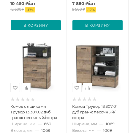
10 450
₽
/шт
7 880
₽
/шт
12 600
₽
9 500
₽
-
17
%
-
17
%
В КОРЗИНУ
В КОРЗИНУ
Комод с ящиками
Комод Трувор 13.307.01
Трувор 13.307.02 дуб
дуб гранж песочный/
гранж песочный/интра
интра
Ширина, мм
—
660
Ширина, мм
—
1069
Высота, мм
—
1069
Высота, мм
—
1069