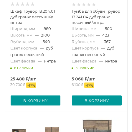
Шкаф Трувор 13.204.01
Тумба для обуви Трувор
дуб гранж песочный/
13.241.04 дуб гранж
интра
песочный/интра
Ширина, мм
—
880
Ширина, мм
—
500
Высота, мм
—
2100
Высота, мм
—
423
Глубина, мм
—
540
Глубина, мм
—
367
Цвет корпуса
—
дуб
Цвет корпуса
—
дуб
гранж песочный
гранж песочный
Цвет фасада
—
интра
Цвет фасада
—
интра
в наличии
в наличии
25 480
₽
/шт
5 060
₽
/шт
30 700
₽
6 100
₽
-
17
%
-
17
%
В КОРЗИНУ
В КОРЗИНУ