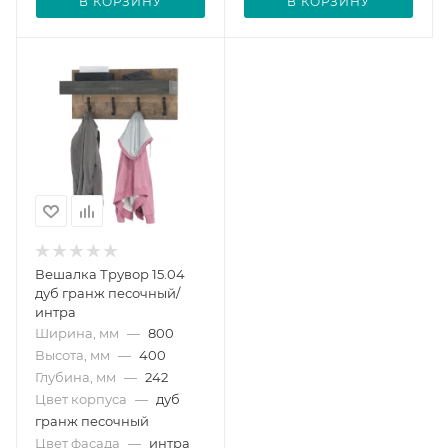
В КОРЗИНУ
В КОРЗИНУ
Вешалка Трувор 15.04
дуб гранж песочный/
интра
Ширина, мм
—
800
Высота, мм
—
400
Глубина, мм
—
242
Цвет корпуса
—
дуб
гранж песочный
Цвет фасада
—
интра