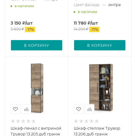
Цвет фасада
—
интра
в наличии
в наличии
3 150
₽
/шт
11 780
₽
/шт
3 800
₽
14 200
₽
-
17
%
-
17
%
В КОРЗИНУ
В КОРЗИНУ
Шкаф-пенал с витриной
Шкаф-стеллаж Трувор
Трувор 13.205 дуб гранж
13.206 дуб гранж