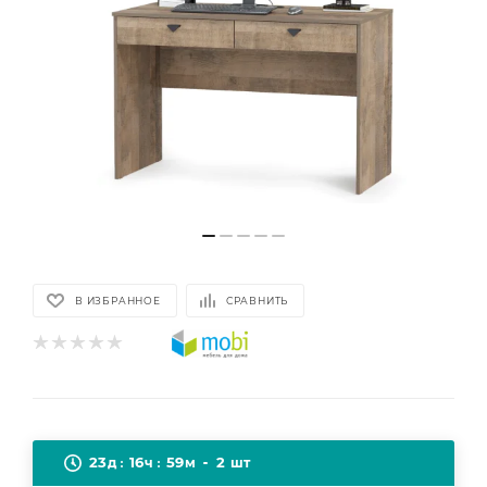
В ИЗБРАННОЕ
СРАВНИТЬ
23
16
59
2
д
ч
м
шт