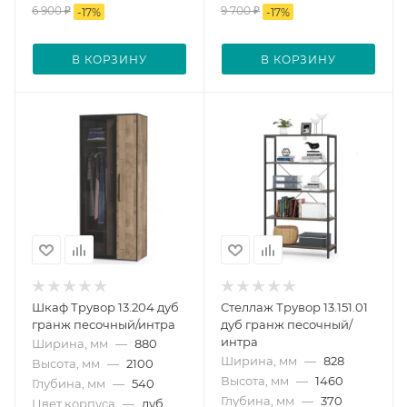
6 900
₽
9 700
₽
-
17
%
-
17
%
В КОРЗИНУ
В КОРЗИНУ
Шкаф Трувор 13.204 дуб
Стеллаж Трувор 13.151.01
гранж песочный/интра
дуб гранж песочный/
интра
Ширина, мм
—
880
Ширина, мм
—
828
Высота, мм
—
2100
Высота, мм
—
1460
Глубина, мм
—
540
Глубина, мм
—
370
Цвет корпуса
—
дуб