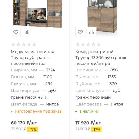
Модульная гостиная
Комод с витриной
Трувор дуб гранж
Трувор 13.306 дуб гранж
песочный/интра
песочный/интра
Ширина, мм
—
3324
Ширина, мм
—
858
Высота, мм
—
2100
Высота, мм
—
1353
Глубина, мм
—
454
Глубина, мм
—
370
Цвет корпуса
—
дуб
Цвет корпуса
—
дуб
гранж песочный
гранж песочный
Цвет фасада
—
интра
Цвет фасада
—
интра
изготовление под заказ
в наличии
60 170
₽
/шт
17 920
₽
/шт
72 500
₽
21 600
₽
-
17
%
-
17
%