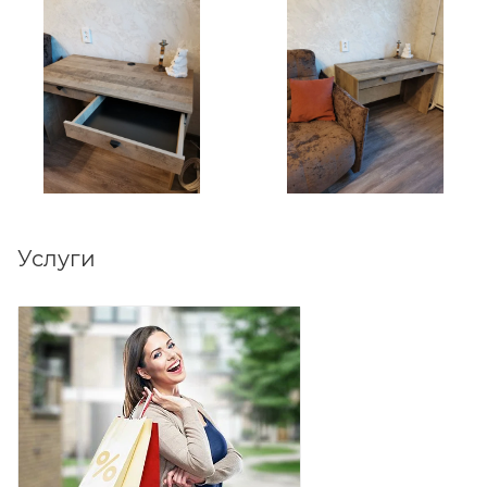
Предусмотрены пластиковые подпятники для
защиты поверхности пола от механических
повреждений.
Использована современная фурнитура,
отличающаяся высокой надёжностью и
долговечностью. Поставляется в разобранном виде
в надёжной упаковке, с комплектом сборочной
фурнитуры и инструкцией по сборке.
Услуги