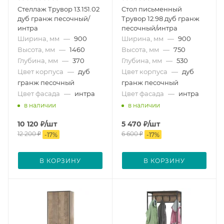
Стеллаж Трувор 13.151.02
Стол письменный
дуб гранж песочный/
Трувор 12.98 дуб гранж
интра
песочный/интра
Ширина, мм
—
900
Ширина, мм
—
900
Высота, мм
—
1460
Высота, мм
—
750
Глубина, мм
—
370
Глубина, мм
—
530
Цвет корпуса
—
дуб
Цвет корпуса
—
дуб
гранж песочный
гранж песочный
Цвет фасада
—
интра
Цвет фасада
—
интра
в наличии
в наличии
10 120
₽
/шт
5 470
₽
/шт
12 200
₽
6 600
₽
-
17
%
-
17
%
В КОРЗИНУ
В КОРЗИНУ