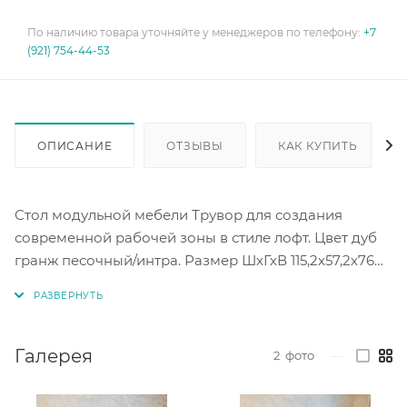
По наличию товара уточняйте у менеджеров по телефону:
+7
(921) 754-44-53
ОПИСАНИЕ
ОТЗЫВЫ
КАК КУПИТЬ
Стол модульной мебели Трувор для создания
современной рабочей зоны в стиле лофт. Цвет дуб
гранж песочный/интра. Размер ШхГхВ 115,2х57,2х76
см.
Материалы изготовления: ламинированная ДСП 16
мм, ДВП, кромка ПВХ. Выдвижными ящики на
Галерея
2
фото
—
шариковых направляющих полного выдвижения,
что обеспечивает легкое открывание.