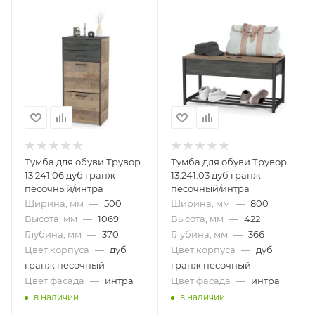
Тумба для обуви Трувор
Тумба для обуви Трувор
13.241.06 дуб гранж
13.241.03 дуб гранж
песочный/интра
песочный/интра
Ширина, мм
—
500
Ширина, мм
—
800
Высота, мм
—
1069
Высота, мм
—
422
Глубина, мм
—
370
Глубина, мм
—
366
Цвет корпуса
—
дуб
Цвет корпуса
—
дуб
гранж песочный
гранж песочный
Цвет фасада
—
интра
Цвет фасада
—
интра
в наличии
в наличии