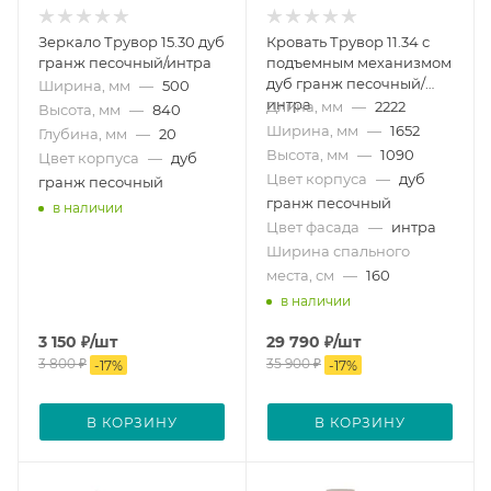
Зеркало Трувор 15.30 дуб
Кровать Трувор 11.34 с
гранж песочный/интра
подъемным механизмом
дуб гранж песочный/
Ширина, мм
—
500
интра
Длина, мм
—
2222
Высота, мм
—
840
Ширина, мм
—
1652
Глубина, мм
—
20
Высота, мм
—
1090
Цвет корпуса
—
дуб
Цвет корпуса
—
дуб
гранж песочный
гранж песочный
в наличии
Цвет фасада
—
интра
Ширина спального
места, см
—
160
в наличии
3 150
₽
/шт
29 790
₽
/шт
3 800
₽
35 900
₽
-
17
%
-
17
%
В КОРЗИНУ
В КОРЗИНУ