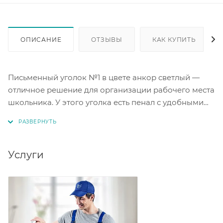
ОПИСАНИЕ
ОТЗЫВЫ
КАК КУПИТЬ
Письменный уголок №1 в цвете анкор светлый —
отличное решение для организации рабочего места
школьника. У этого уголка есть пенал с удобными
полками для хранения книг и вещей. Благодаря
закругленным краям столешницы, уголок выглядит
аккуратно и безопасно. Материал — ЛДСП, что
обеспечивает долговечность и простоту в уходе.
Услуги
Письменный уголок №1 поможет создать
комфортное и функциональное пространство для
учёбы.