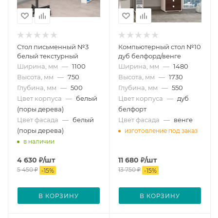
Стол письменный №3
Компьютерный стол №10
белый текстурный
дуб белфорд/венге
Ширина, мм
—
1100
Ширина, мм
—
1480
Высота, мм
—
750
Высота, мм
—
1730
Глубина, мм
—
500
Глубина, мм
—
550
Цвет корпуса
—
белый
Цвет корпуса
—
дуб
(поры дерева)
белфорт
Цвет фасада
—
белый
Цвет фасада
—
венге
(поры дерева)
изготовление под заказ
в наличии
4 630
₽
/шт
11 680
₽
/шт
5 450
₽
13 750
₽
-
15
%
-
15
%
В КОРЗИНУ
В КОРЗИНУ