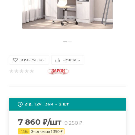
В ИЗБРАННОЕ
СРАВНИТЬ
21
12
36
2
д
ч
м
шт
7 860
₽
/шт
9 250
₽
-
15
%
Экономия
1 390
₽