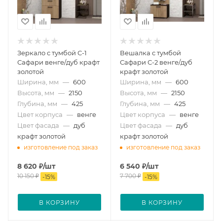
Зеркало с тумбой С-1
Вешалка с тумбой
Сафари венге/дуб крафт
Сафари С-2 венге/дуб
золотой
крафт золотой
Ширина, мм
—
600
Ширина, мм
—
600
Высота, мм
—
2150
Высота, мм
—
2150
Глубина, мм
—
425
Глубина, мм
—
425
Цвет корпуса
—
венге
Цвет корпуса
—
венге
Цвет фасада
—
дуб
Цвет фасада
—
дуб
крафт золотой
крафт золотой
изготовление под заказ
изготовление под заказ
8 620
₽
/шт
6 540
₽
/шт
10 150
₽
7 700
₽
-
15
%
-
15
%
В КОРЗИНУ
В КОРЗИНУ