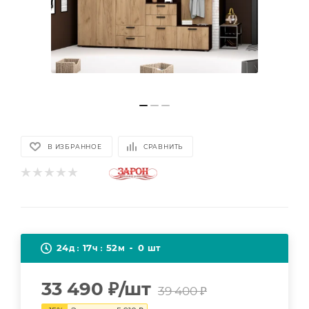
В ИЗБРАННОЕ
СРАВНИТЬ
24
17
52
0
д
ч
м
шт
33 490
₽
/шт
39 400
₽