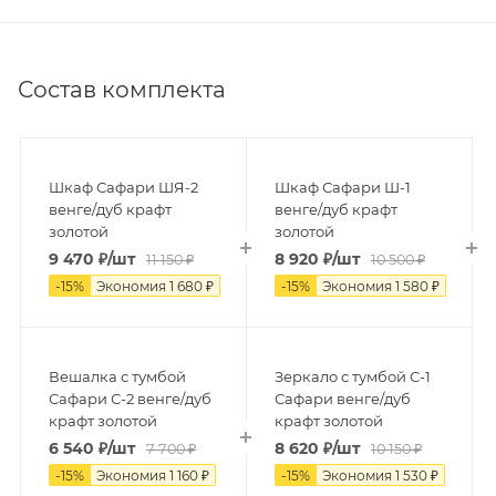
Состав комплекта
Шкаф Сафари ШЯ-2
Шкаф Сафари Ш-1
венге/дуб крафт
венге/дуб крафт
золотой
золотой
9 470
₽
/шт
8 920
₽
/шт
11 150
₽
10 500
₽
-
15
%
Экономия
1 680
₽
-
15
%
Экономия
1 580
₽
Вешалка с тумбой
Зеркало с тумбой С-1
Сафари С-2 венге/дуб
Сафари венге/дуб
крафт золотой
крафт золотой
6 540
₽
/шт
8 620
₽
/шт
7 700
₽
10 150
₽
-
15
%
Экономия
1 160
₽
-
15
%
Экономия
1 530
₽