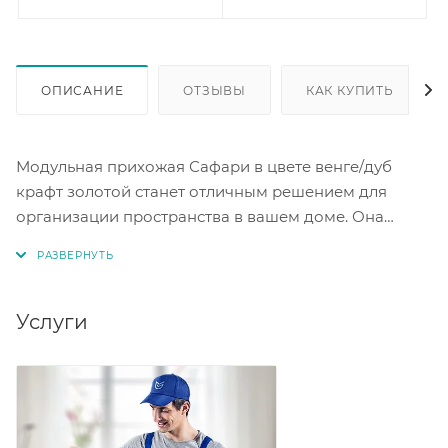
ОПИСАНИЕ
ОТЗЫВЫ
КАК КУПИТЬ
Модульная прихожая Сафари в цвете венге/дуб
крафт золотой станет отличным решением для
организации пространства в вашем доме. Она
выполнена из качественного материала — ЛДСП. В
комплект входят шкаф с полками, шкаф со
штангами, тумба с зеркалом и тумба с вешалкой.
Такая прихожая не только удобна в использовании,
Услуги
но и стильно выглядит. Она поможет создать уютную
атмосферу и сэкономить место в прихожей.