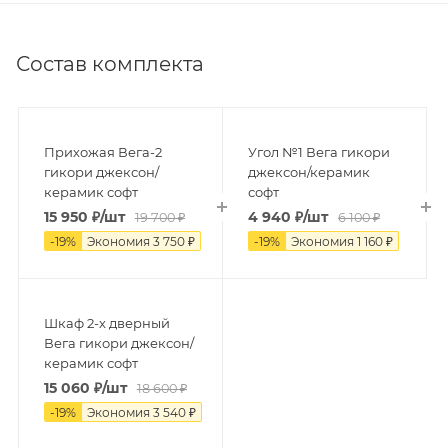
Состав комплекта
Прихожая Вега-2
Угол №1 Вега гикори
гикори джексон/
джексон/керамик
керамик софт
софт
15 950
₽
/шт
4 940
₽
/шт
19 700
₽
6 100
₽
-
19
%
Экономия
3 750
₽
-
19
%
Экономия
1 160
₽
Шкаф 2-х дверный
Вега гикори джексон/
керамик софт
15 060
₽
/шт
18 600
₽
-
19
%
Экономия
3 540
₽