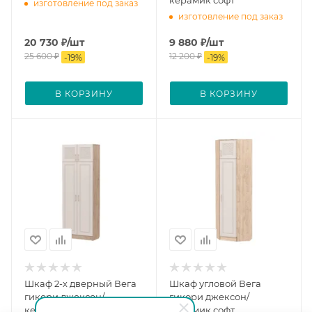
керамик софт
изготовление под заказ
изготовление под заказ
20 730
₽
/шт
9 880
₽
/шт
25 600
₽
12 200
₽
-
19
%
-
19
%
В КОРЗИНУ
В КОРЗИНУ
Шкаф 2-х дверный Вега
Шкаф угловой Вега
гикори джексон/
гикори джексон/
керамик софт
керамик софт