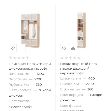
Прихожая Вега-3 гикори
Пенал открытый Вега
джексон/керамик софт
гикори джексон/
керамик софт
Ширина, мм
—
1200
Ширина, мм
—
400
Высота, мм
—
2200
Высота, мм
—
2200
Глубина, мм
—
360
Глубина, мм
—
360
Цвет корпуса
—
гикори
Цвет корпуса
—
гикори
джексон
джексон
Цвет фасада
—
Цвет фасада
—
керамик софт