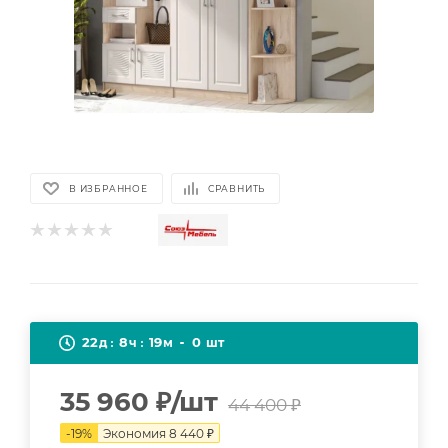
В ИЗБРАННОЕ
СРАВНИТЬ
22
8
19
0
д
ч
м
шт
35 960
₽
/шт
44 400
₽
-
19
%
Экономия
8 440
₽