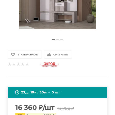
В ИЗБРАННОЕ
СРАВНИТЬ
23
10
30
0
д
ч
м
шт
16 360
₽
/шт
19 250
₽