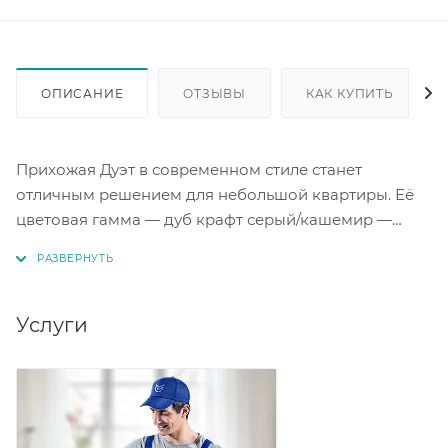
ОПИСАНИЕ
ОТЗЫВЫ
КАК КУПИТЬ
Прихожая Дуэт в современном стиле станет
отличным решением для небольшой квартиры. Её
цветовая гамма — дуб крафт серый/кашемир —
гармонично впишется в интерьер. Изготовленная из
ЛДСП, она отличается практичностью и
долговечностью. Компактные размеры прихожей
(ширина шкафа — 650 мм) позволяют сэкономить
Услуги
пространство. Прихожая Дуэт поможет создать
уютную атмосферу в вашем доме. Кромка: ПВХ 0,4
мм.