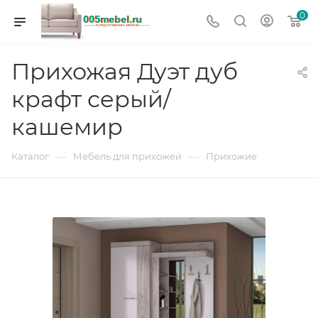
0
Прихожая Дуэт дуб
крафт серый/
кашемир
—
—
Каталог
Мебель для прихожей
Прихожие