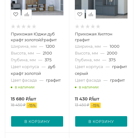
Прихожая Юджи дуб
Прихожая Хилтон
крафт золотой/графит
графит
Ширина, мм
—
1200
Ширина, мм
—
1000
Высота, мм
—
2100
Высота, мм
—
2000
Глубина, мм
—
375
Глубина, мм
—
375
Цвет корпуса
—
дуб
Цвет корпуса
—
графит
крафт золотой
серый
Цвет фасада
—
графит
Цвет фасада
—
графит
в наличии
в наличии
15 680
₽
/шт
11 430
₽
/шт
18 450
₽
13 450
₽
-
15
%
-
15
%
В КОРЗИНУ
В КОРЗИНУ