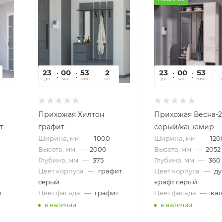
23
00
53
16
2
23
00
53
1
дн
час
мин
сек
шт
дн
час
мин
се
Прихожая Хилтон
Прихожая Весна-2
т
графит
серый/кашемир
Ширина, мм
—
1000
Ширина, мм
—
120
Высота, мм
—
2000
Высота, мм
—
2052
Глубина, мм
—
375
Глубина, мм
—
360
Цвет корпуса
—
графит
Цвет корпуса
—
д
серый
крафт серый
т
Цвет фасада
—
графит
Цвет фасада
—
ка
в наличии
в наличии