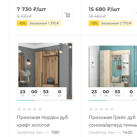
7 730
₽
/шт
15 680
₽
/шт
9 100
₽
18 450
₽
-
15
%
Экономия
1 370
₽
-
15
%
Экономия
2 770
₽
23
00
53
16
0
23
00
53
16
0
дн
час
мин
сек
шт
дн
час
мин
сек
шт
Прихожая Норден дуб
Прихожая Грейс дуб
крафт золотой
сонома/артвуд темн
Ширина, мм
—
1180
Ширина, мм
—
1420