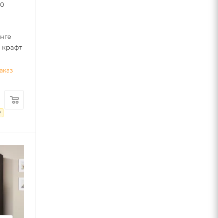
00
нге
 крафт
аказ
₽