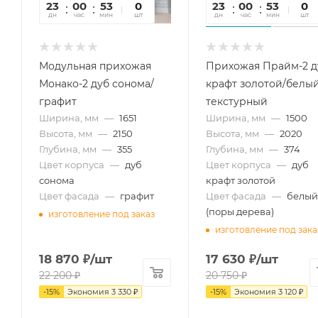
23
00
53
16
0
23
00
53
16
0
дн
час
мин
сек
шт
дн
час
мин
сек
шт
Модульная прихожая
Прихожая Прайм-2 д
Монако-2 дуб сонома/
крафт золотой/белы
графит
текстурный
Ширина, мм
—
1651
Ширина, мм
—
1500
Высота, мм
—
2150
Высота, мм
—
2020
Глубина, мм
—
355
Глубина, мм
—
374
Цвет корпуса
—
дуб
Цвет корпуса
—
дуб
сонома
крафт золотой
Цвет фасада
—
графит
Цвет фасада
—
белый
(поры дерева)
изготовление под заказ
изготовление под зака
18 870
₽
/шт
17 630
₽
/шт
22 200
₽
20 750
₽
-
15
%
Экономия
3 330
₽
-
15
%
Экономия
3 120
₽