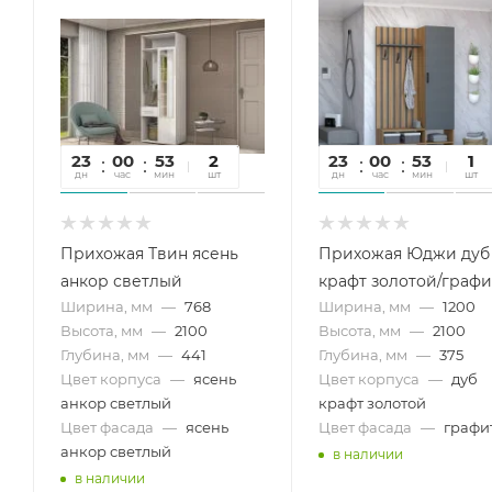
23
00
53
16
2
23
00
53
16
1
дн
час
мин
сек
шт
дн
час
мин
сек
шт
Прихожая Твин ясень
Прихожая Юджи дуб
анкор светлый
крафт золотой/графи
Ширина, мм
—
768
Ширина, мм
—
1200
Высота, мм
—
2100
Высота, мм
—
2100
Глубина, мм
—
441
Глубина, мм
—
375
Цвет корпуса
—
ясень
Цвет корпуса
—
дуб
анкор светлый
крафт золотой
Цвет фасада
—
ясень
Цвет фасада
—
графи
анкор светлый
в наличии
в наличии