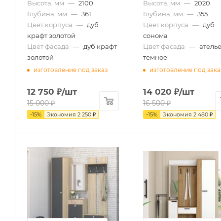
Высота, мм
—
2100
Высота, мм
—
2020
Глубина, мм
—
361
Глубина, мм
—
355
Цвет корпуса
—
дуб
Цвет корпуса
—
дуб
крафт золотой
сонома
Цвет фасада
—
дуб крафт
Цвет фасада
—
атель
золотой
темное
изготовление под заказ
изготовление под зака
12 750
₽
/шт
14 020
₽
/шт
15 000
₽
16 500
₽
-
15
%
Экономия
2 250
₽
-
15
%
Экономия
2 480
₽