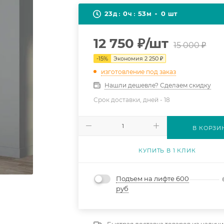
23
0
53
0
д
ч
м
шт
12 750
₽
/шт
15 000
₽
-
15
%
Экономия
2 250
₽
изготовление под заказ
Нашли дешевле? Сделаем скидку
Срок доставки, дней -
18
В КОРЗИ
КУПИТЬ В 1 КЛИК
Подъем на лифте 600
руб