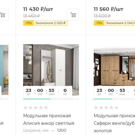
11 430
₽
/шт
11 560
₽
/шт
13 450
₽
13 600
₽
-
15
%
Экономия
2 020
₽
-
15
%
Экономия
2 040
23
00
53
16
0
23
00
53
1
дн
час
мин
сек
шт
дн
час
мин
се
Модульная прихожая
Модульная прихо
ый
Алисия анкор светлый
Сафари венге/дуб
Ширина, мм
—
1200
золотой