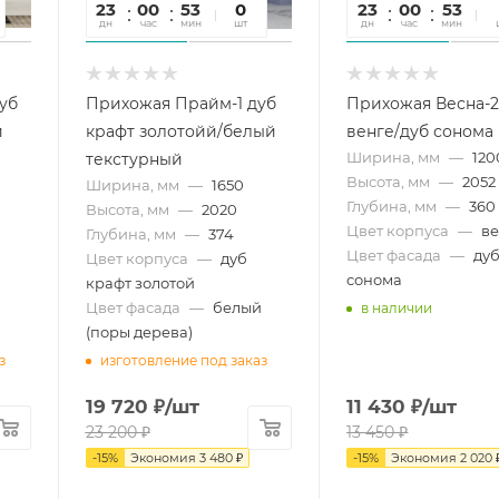
23
00
53
16
0
23
00
53
1
дн
час
мин
сек
шт
дн
час
мин
се
уб
Прихожая Прайм-1 дуб
Прихожая Весна-
й
крафт золотойй/белый
венге/дуб сонома
Ширина, мм
—
120
текстурный
Высота, мм
—
2052
Ширина, мм
—
1650
Глубина, мм
—
360
Высота, мм
—
2020
Цвет корпуса
—
ве
Глубина, мм
—
374
Цвет фасада
—
ду
Цвет корпуса
—
дуб
сонома
крафт золотой
Цвет фасада
—
белый
в наличии
(поры дерева)
з
изготовление под заказ
19 720
₽
/шт
11 430
₽
/шт
23 200
₽
13 450
₽
-
15
%
Экономия
3 480
₽
-
15
%
Экономия
2 020