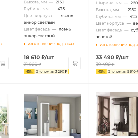
Высота, мм
—
2150
Ширина, мм
—
26
Глубина, мм
—
475
Высота, мм
—
2150
Цвет корпуса
—
ясень
Глубина, мм
—
425
анкор светлый
Цвет корпуса
—
ве
е
Цвет фасада
—
ясень
Цвет фасада
—
дуб
анкор светлый
золотой
з
изготовление под заказ
изготовление под з
18 610
₽
/шт
33 490
₽
/шт
21 900
₽
39 400
₽
-
15
%
Экономия
3 290
₽
-
15
%
Экономия
5 910