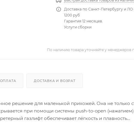
Быстрая доставка товаров из наличи
Доставка по Санкт-Петербургу и ЛО 
1200 руб
Гарантия 12 месяцев.
Услуги сборки
По наличию товара уточняйте у менеджеров 
ОПЛАТА
ДОСТАВКА И ВОЗРАТ
чное решение для маленькой прихожей. Она не только 
крывается при помощи системы push-to-open (нажатием),
ретерный газлифт обеспечивает лёгкость и плавность
анение обуви и других вещей в компактной зоне.