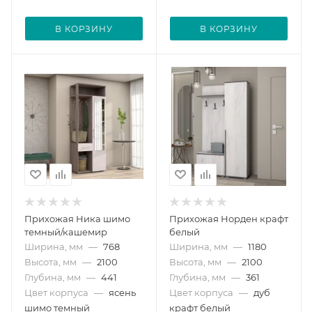
В КОРЗИНУ
В КОРЗИНУ
Прихожая Ника шимо
Прихожая Норден крафт
темный/кашемир
белый
Ширина, мм
—
768
Ширина, мм
—
1180
Высота, мм
—
2100
Высота, мм
—
2100
Глубина, мм
—
441
Глубина, мм
—
361
Цвет корпуса
—
ясень
Цвет корпуса
—
дуб
шимо темный
крафт белый