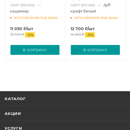
Цвет фасада
—
Цвет фасада
—
дуб
кашемир
крафт белый
изготовление под заказ
изготовление под заказ
11 050
₽
/шт
12 700
₽
/шт
13 000
₽
14 950
₽
-
15
%
-
15
%
В КОРЗИНУ
В КОРЗИНУ
КАТАЛОГ
АКЦИИ
УСЛУГИ