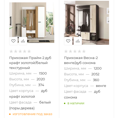
Прихожая Прайм-2 дуб
Прихожая Весна-2
крафт золотой/белый
венге/дуб сонома
текстурный
Ширина, мм
—
1200
Ширина, мм
—
1500
Высота, мм
—
2052
Высота, мм
—
2020
Глубина, мм
—
360
Глубина, мм
—
374
Цвет корпуса
—
венге
Цвет корпуса
—
дуб
Цвет фасада
—
дуб
крафт золотой
сонома
Цвет фасада
—
белый
в наличии
(поры дерева)
изготовление под заказ