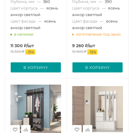
Глубина, мм
—
360
Глубина, мм
—
390
Цвет корпуса
—
ясень
Цвет корпуса
—
ясень
анкор светлый
анкор светлый
Цвет фасада
—
ясень
Цвет фасада
—
ясень
анкор светлый
анкор светлый
в наличии
изготовление под заказ
11 300
₽
/шт
9 260
₽
/шт
13 300
₽
10 900
₽
-
15
%
-
15
%
В КОРЗИНУ
В КОРЗИНУ