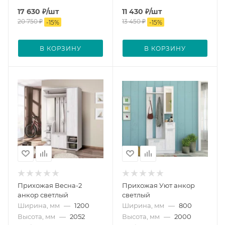
17 630
₽
/шт
11 430
₽
/шт
20 750
₽
13 450
₽
-
15
%
-
15
%
В КОРЗИНУ
В КОРЗИНУ
Прихожая Весна-2
Прихожая Уют анкор
анкор светлый
светлый
Ширина, мм
—
1200
Ширина, мм
—
800
Высота, мм
—
2052
Высота, мм
—
2000