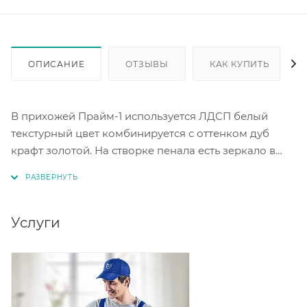
ОПИСАНИЕ
ОТЗЫВЫ
КАК КУПИТЬ
В прихожей Прайм-1 используется ЛДСП белый
текстурный цвет комбинируется с оттенком дуб
крафт золотой. На створке пенала есть зеркало в
полный размер. Внутри пенала есть полки для
головных уборов, перчаток и других вещей. Ящик
оснащён шариковыми направляющими полного
выдвижения. Тумба имеет две откидные створки на
Услуги
газлифтах. В шкафу есть выдвижная штанга длиной
350 мм.