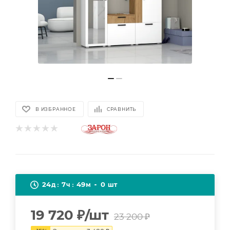
В ИЗБРАННОЕ
СРАВНИТЬ
24
7
49
0
д
ч
м
шт
19 720
₽
/шт
23 200
₽