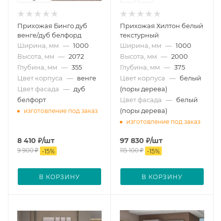
Прихожая Бинго дуб
Прихожая Хилтон белый
венге/дуб белфорд
текстурный
Ширина, мм
—
1000
Ширина, мм
—
1000
Высота, мм
—
2072
Высота, мм
—
2000
Глубина, мм
—
355
Глубина, мм
—
375
Цвет корпуса
—
венге
Цвет корпуса
—
белый
Цвет фасада
—
дуб
(поры дерева)
белфорт
Цвет фасада
—
белый
(поры дерева)
изготовление под заказ
изготовление под заказ
8 410
₽
/шт
97 830
₽
/шт
9 900
₽
115 100
₽
-
15
%
-
15
%
В КОРЗИНУ
В КОРЗИНУ