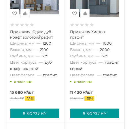
Прихожая Юджи дуб
Прихожая Хилтон
крафт золотой/графит
графит
Ширина, мм
—
1200
Ширина, мм
—
1000
Высота, мм
—
2100
Высота, мм
—
2000
Глубина, мм
—
375
Глубина, мм
—
375
Цвет корпуса
—
дуб
Цвет корпуса
—
графит
крафт золотой
серый
Цвет фасада
—
графит
Цвет фасада
—
графит
в наличии
в наличии
15 680
₽
/шт
11 430
₽
/шт
18 450
₽
13 450
₽
-
15
%
-
15
%
В КОРЗИНУ
В КОРЗИНУ