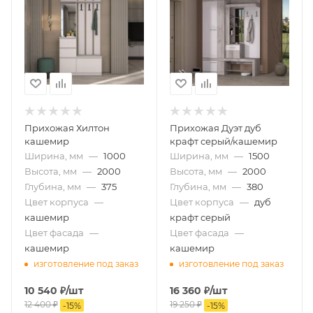
Прихожая Хилтон
Прихожая Дуэт дуб
кашемир
крафт серый/кашемир
Ширина, мм
—
1000
Ширина, мм
—
1500
Высота, мм
—
2000
Высота, мм
—
2000
Глубина, мм
—
375
Глубина, мм
—
380
Цвет корпуса
—
Цвет корпуса
—
дуб
кашемир
крафт серый
Цвет фасада
—
Цвет фасада
—
кашемир
кашемир
изготовление под заказ
изготовление под заказ
10 540
₽
/шт
16 360
₽
/шт
12 400
₽
19 250
₽
-
15
%
-
15
%