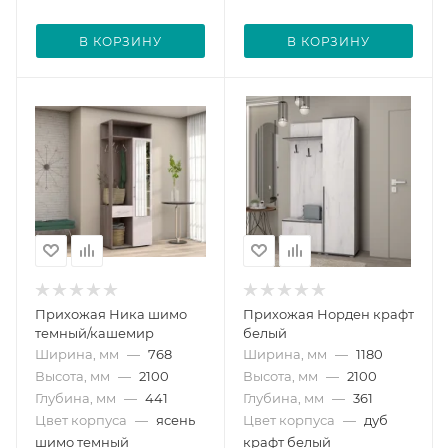
В КОРЗИНУ
В КОРЗИНУ
Прихожая Ника шимо
Прихожая Норден крафт
темный/кашемир
белый
Ширина, мм
—
768
Ширина, мм
—
1180
Высота, мм
—
2100
Высота, мм
—
2100
Глубина, мм
—
441
Глубина, мм
—
361
Цвет корпуса
—
ясень
Цвет корпуса
—
дуб
шимо темный
крафт белый