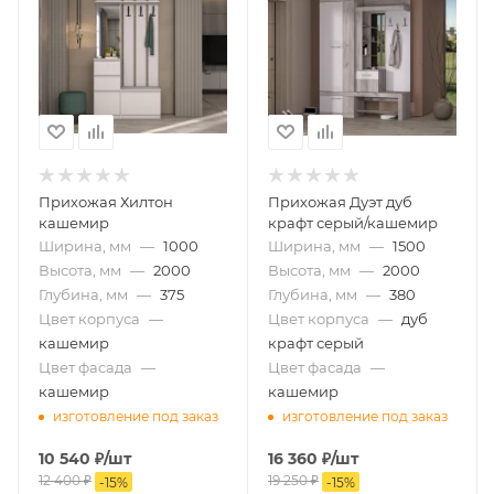
Прихожая Хилтон
Прихожая Дуэт дуб
кашемир
крафт серый/кашемир
Ширина, мм
—
1000
Ширина, мм
—
1500
Высота, мм
—
2000
Высота, мм
—
2000
Глубина, мм
—
375
Глубина, мм
—
380
Цвет корпуса
—
Цвет корпуса
—
дуб
кашемир
крафт серый
Цвет фасада
—
Цвет фасада
—
кашемир
кашемир
изготовление под заказ
изготовление под заказ
10 540
₽
/шт
16 360
₽
/шт
12 400
₽
19 250
₽
-
15
%
-
15
%