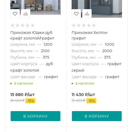
Прихожая Юджи дуб
Прихожая Хилтон
крафт золотой/графит
графит
Ширина, мм
—
1200
Ширина, мм
—
1000
Высота, мм
—
2100
Высота, мм
—
2000
Глубина, мм
—
375
Глубина, мм
—
375
Цвет корпуса
—
дуб
Цвет корпуса
—
графит
крафт золотой
серый
Цвет фасада
—
графит
Цвет фасада
—
графит
в наличии
в наличии
15 680
₽
/шт
11 430
₽
/шт
18 450
₽
13 450
₽
-
15
%
-
15
%
В КОРЗИНУ
В КОРЗИНУ