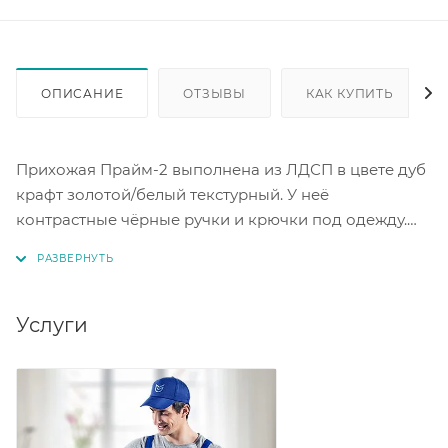
ОПИСАНИЕ
ОТЗЫВЫ
КАК КУПИТЬ
Прихожая Прайм-2 выполнена из ЛДСП в цвете дуб
крафт золотой/белый текстурный. У неё
контрастные чёрные ручки и крючки под одежду.
Ящик оснащён шариковыми направляющими
полного выдвижения. Под ящиком есть ниша для
обуви. В шкафу есть выдвижная штанга длиной 350
мм для размещения верхней одежды. Для сборки
Услуги
понадобятся специфические детали, так как она не
универсальная. Прихожая имеет стильный и
современный дизайн.