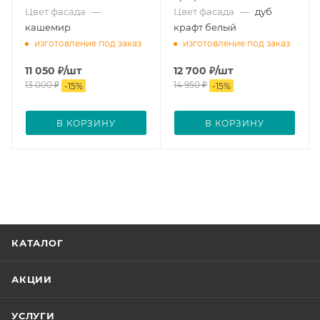
Цвет фасада
—
Цвет фасада
—
дуб
кашемир
крафт белый
изготовление под заказ
изготовление под заказ
11 050
₽
/шт
12 700
₽
/шт
13 000
₽
14 950
₽
-
15
%
-
15
%
В КОРЗИНУ
В КОРЗИНУ
КАТАЛОГ
АКЦИИ
УСЛУГИ