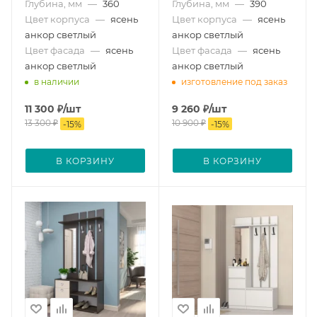
Глубина, мм
—
360
Глубина, мм
—
390
Цвет корпуса
—
ясень
Цвет корпуса
—
ясень
анкор светлый
анкор светлый
Цвет фасада
—
ясень
Цвет фасада
—
ясень
анкор светлый
анкор светлый
в наличии
изготовление под заказ
11 300
₽
/шт
9 260
₽
/шт
13 300
₽
10 900
₽
-
15
%
-
15
%
В КОРЗИНУ
В КОРЗИНУ