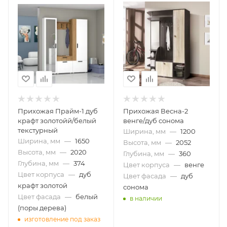
Прихожая Прайм-1 дуб
Прихожая Весна-2
крафт золотойй/белый
венге/дуб сонома
текстурный
Ширина, мм
—
1200
Ширина, мм
—
1650
Высота, мм
—
2052
Высота, мм
—
2020
Глубина, мм
—
360
Глубина, мм
—
374
Цвет корпуса
—
венге
Цвет корпуса
—
дуб
Цвет фасада
—
дуб
крафт золотой
сонома
Цвет фасада
—
белый
в наличии
(поры дерева)
изготовление под заказ