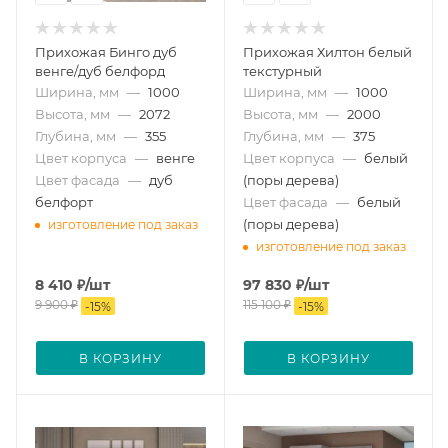
Прихожая Бинго дуб
Прихожая Хилтон белый
венге/дуб белфорд
текстурный
Ширина, мм
—
1000
Ширина, мм
—
1000
Высота, мм
—
2072
Высота, мм
—
2000
Глубина, мм
—
355
Глубина, мм
—
375
Цвет корпуса
—
венге
Цвет корпуса
—
белый
Цвет фасада
—
дуб
(поры дерева)
белфорт
Цвет фасада
—
белый
(поры дерева)
изготовление под заказ
изготовление под заказ
8 410
₽
/шт
97 830
₽
/шт
9 900
₽
115 100
₽
-
15
%
-
15
%
В КОРЗИНУ
В КОРЗИНУ