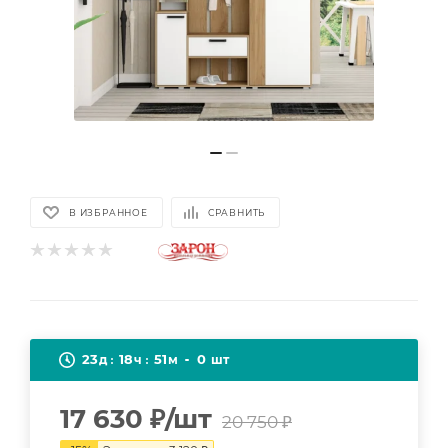
В ИЗБРАННОЕ
СРАВНИТЬ
23
18
51
0
д
ч
м
шт
17 630
₽
/шт
20 750
₽