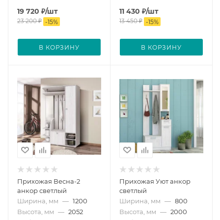
19 720
₽
/шт
11 430
₽
/шт
23 200
₽
13 450
₽
-
15
%
-
15
%
В КОРЗИНУ
В КОРЗИНУ
Прихожая Весна-2
Прихожая Уют анкор
анкор светлый
светлый
Ширина, мм
—
1200
Ширина, мм
—
800
Высота, мм
—
2052
Высота, мм
—
2000