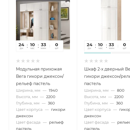
24
10
33
09
0
24
10
33
09
0
дн
час
мин
сек
шт
дн
час
мин
сек
шт
Модульная прихожая
Шкаф 2-х дверный В
Вега гикори джексон/
гикори джексон/рел
рельеф пастель
пастель
Ширина, мм
—
1940
Ширина, мм
—
800
Высота, мм
—
2200
Высота, мм
—
2200
Глубина, мм
—
360
Глубина, мм
—
360
Цвет корпуса
—
гикори
Цвет корпуса
—
гико
джексон
джексон
Цвет фасада
—
рельеф
Цвет фасада
—
релье
пастель
пастель