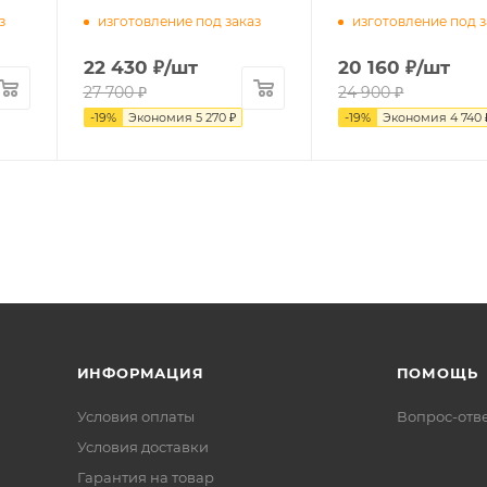
з
изготовление под заказ
изготовление под з
22 430
₽
/шт
20 160
₽
/шт
27 700
₽
24 900
₽
-
19
%
Экономия
5 270
₽
-
19
%
Экономия
4 740
ИНФОРМАЦИЯ
ПОМОЩЬ
Условия оплаты
Вопрос-отв
Условия доставки
Гарантия на товар