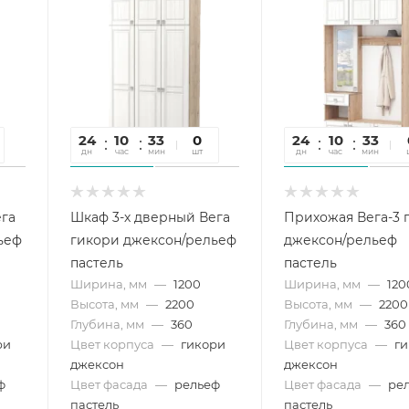
24
10
33
09
0
24
10
33
0
дн
час
мин
сек
шт
дн
час
мин
се
ега
Шкаф 3-х дверный Вега
Прихожая Вега-3 
ьеф
гикори джексон/рельеф
джексон/рельеф
пастель
пастель
Ширина, мм
—
1200
Ширина, мм
—
120
Высота, мм
—
2200
Высота, мм
—
2200
Глубина, мм
—
360
Глубина, мм
—
360
ри
Цвет корпуса
—
гикори
Цвет корпуса
—
г
джексон
джексон
ф
Цвет фасада
—
рельеф
Цвет фасада
—
ре
пастель
пастель