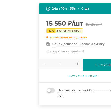
24
10
33
0
д
ч
м
шт
15 550
₽
/шт
19 200
₽
-
19
%
Экономия
3 650
₽
изготовление под заказ
Нашли дешевле? Сделаем скидку
Срок доставки, дней -
18
В КОРЗИ
КУПИТЬ В 1 КЛИК
Подъем на лифте 600
руб