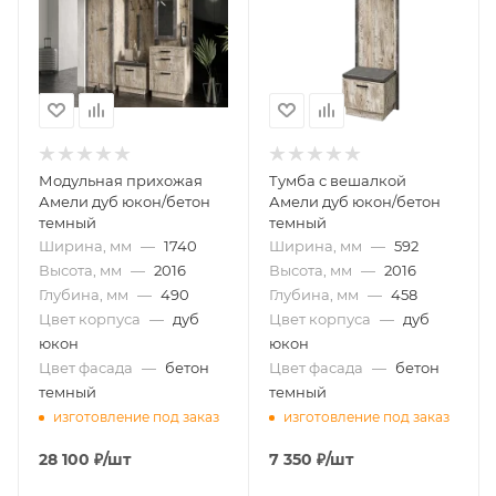
Модульная прихожая
Тумба с вешалкой
Амели дуб юкон/бетон
Амели дуб юкон/бетон
темный
темный
Ширина, мм
—
1740
Ширина, мм
—
592
Высота, мм
—
2016
Высота, мм
—
2016
Глубина, мм
—
490
Глубина, мм
—
458
Цвет корпуса
—
дуб
Цвет корпуса
—
дуб
юкон
юкон
Цвет фасада
—
бетон
Цвет фасада
—
бетон
темный
темный
изготовление под заказ
изготовление под заказ
28 100
₽
/шт
7 350
₽
/шт