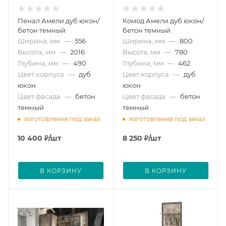
Пенал Амели дуб юкон/
Комод Амели дуб юкон/
бетон темный
бетон темный
Ширина, мм
—
556
Ширина, мм
—
800
Высота, мм
—
2016
Высота, мм
—
780
Глубина, мм
—
490
Глубина, мм
—
462
Цвет корпуса
—
дуб
Цвет корпуса
—
дуб
юкон
юкон
Цвет фасада
—
бетон
Цвет фасада
—
бетон
темный
темный
изготовление под заказ
изготовление под заказ
10 400
₽
/шт
8 250
₽
/шт
В КОРЗИНУ
В КОРЗИНУ