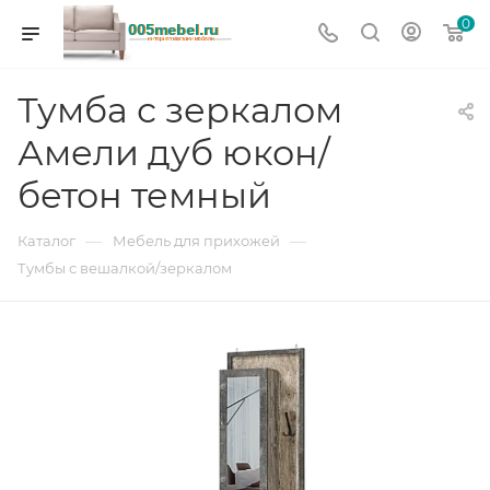
0
Тумба с зеркалом
Амели дуб юкон/
бетон темный
—
—
Каталог
Мебель для прихожей
Тумбы с вешалкой/зеркалом