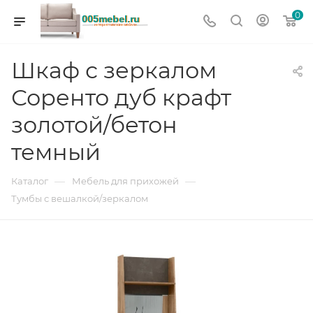
0
Шкаф с зеркалом
Соренто дуб крафт
золотой/бетон
темный
—
—
Каталог
Мебель для прихожей
Тумбы с вешалкой/зеркалом