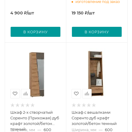
изготовление под заказ
4 900
₽
/шт
19 150
₽
/шт
В КОРЗИНУ
В КОРЗИНУ
Шкаф 2-х створчатый
Шкаф с вешалками
Соренто (Прихожая) дуб
Соренто дуб крафт
крафт золотой/бетон
золотой/бетон темный
темный
Ширина, мм
—
600
Ширина, мм
—
600