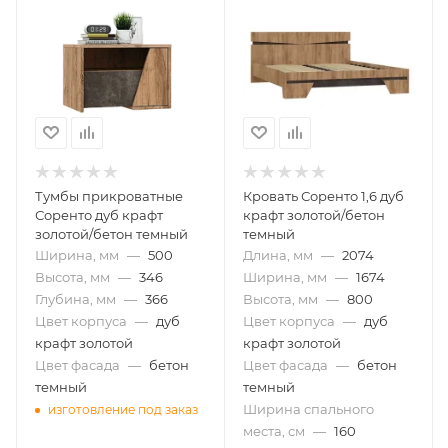
Тумбы прикроватные
Кровать Соренто 1,6 дуб
Соренто дуб крафт
крафт золотой/бетон
золотой/бетон темный
темный
Ширина, мм
—
500
Длина, мм
—
2074
Высота, мм
—
346
Ширина, мм
—
1674
Глубина, мм
—
366
Высота, мм
—
800
Цвет корпуса
—
дуб
Цвет корпуса
—
дуб
крафт золотой
крафт золотой
Цвет фасада
—
бетон
Цвет фасада
—
бетон
темный
темный
Ширина спального
изготовление под заказ
места, см
—
160